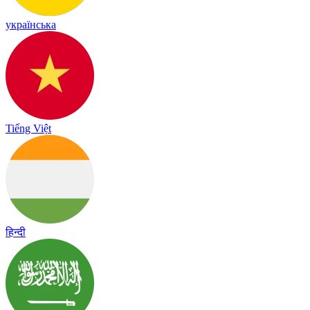
українська
Tiếng Việt
हिन्दी