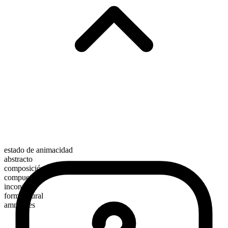
estado de animacidad
abstracto
composición morfológica
compuesto
incontable
forma plural
amnesties