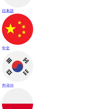
日本語
中文
한국어