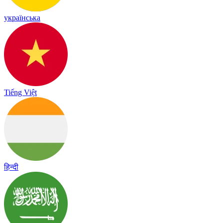
українська
Tiếng Việt
हिन्दी