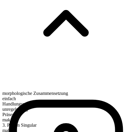
morphologische Zusammensetzung
einfach
Handlungsverb
unregelmäßig
Präsens
make
3. Person Singular
makes