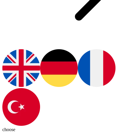
choose