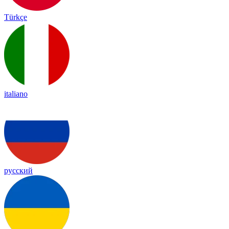
Türkçe
italiano
русский