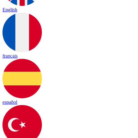
English
français
español