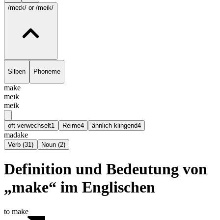
/meɪk/
or /meik/
Silben
Phoneme
make
meɪk
meik
oft verwechselt
1
Reime
4
ähnlich klingend
4
madake
Verb
(
31
)
Noun
(
2
)
Definition und Bedeutung von
„make“ im Englischen
to make