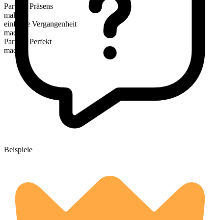
Partizip Präsens
making
einfache Vergangenheit
made
Partizip Perfekt
made
Beispiele