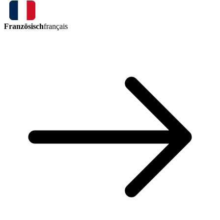
Französisch
français