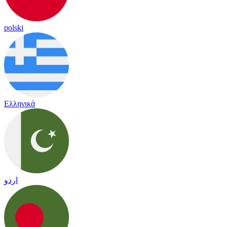
polski
Ελληνικά
اردو