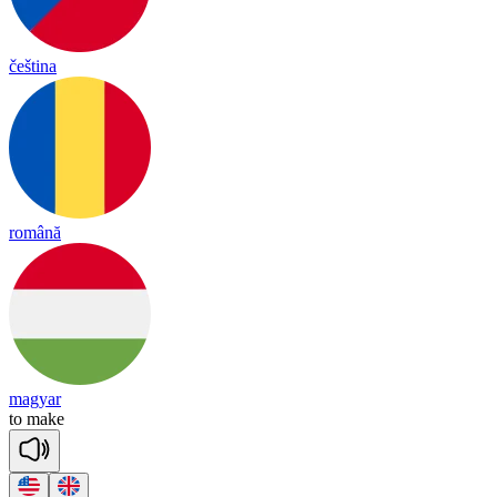
čeština
română
magyar
to
make