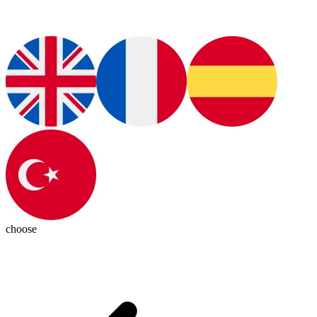
choose