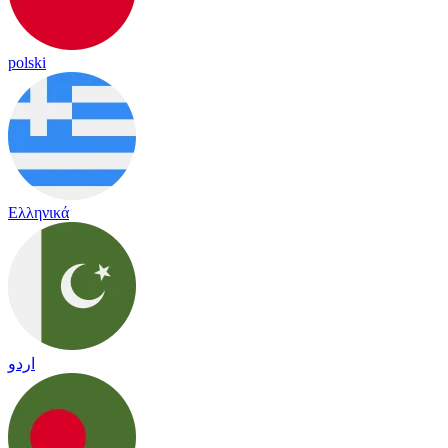
polski
Ελληνικά
اردو