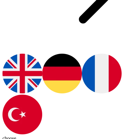
choose