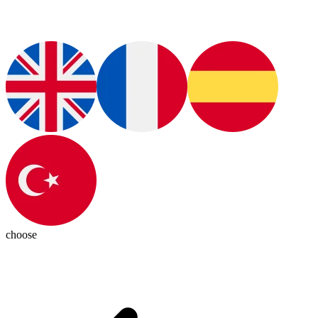
choose