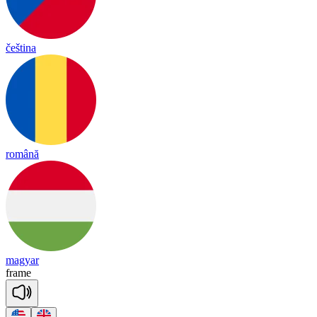
čeština
română
magyar
frame