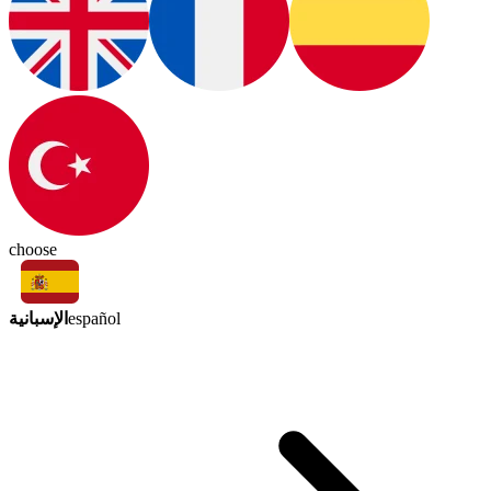
choose
الإسبانية
español