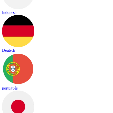
Indonesia
Deutsch
português