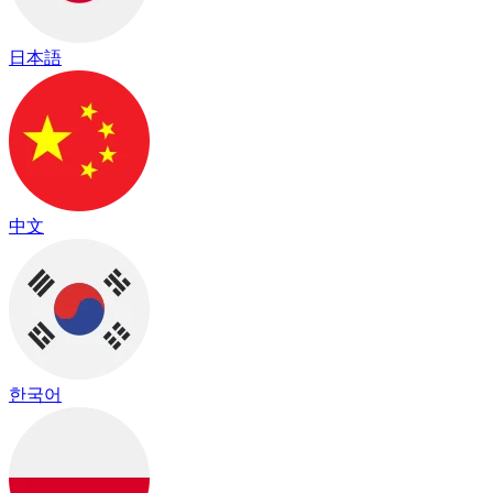
日本語
中文
한국어