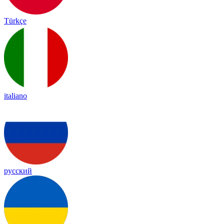
Türkçe
italiano
русский