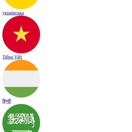
українська
Tiếng Việt
हिन्दी