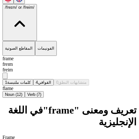
/freɪm/
or /freim/
الفونيمات
المقاطع الصوتية
frame
freɪm
freim
1
كلمات ملتبسة
4
القوافي
0
متشابهات النطق
flame
Noun
(
12
)
Verb
(
7
)
تعريف ومعنى "frame"في اللغة
الإنجليزية
Frame