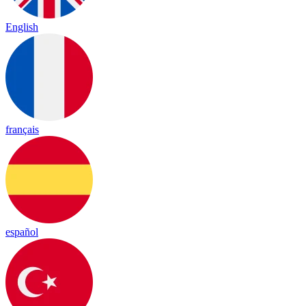
English
français
español