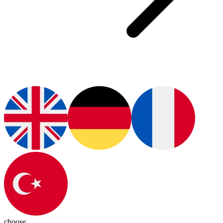
choose