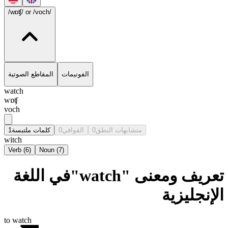
/wɒʧ/
or /voch/
الفونيمات
المقاطع الصوتية
watch
wɒʧ
voch
1
كلمات ملتبسة
0
القوافي
0
متشابهات النطق
witch
Verb
(
6
)
Noun
(
7
)
تعريف ومعنى "watch"في اللغة
الإنجليزية
to watch