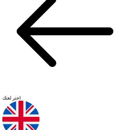
اختر لغتك