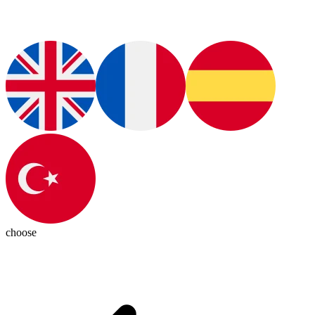
choose