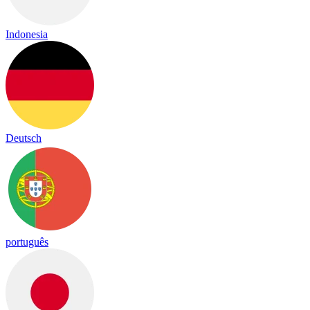
Indonesia
Deutsch
português