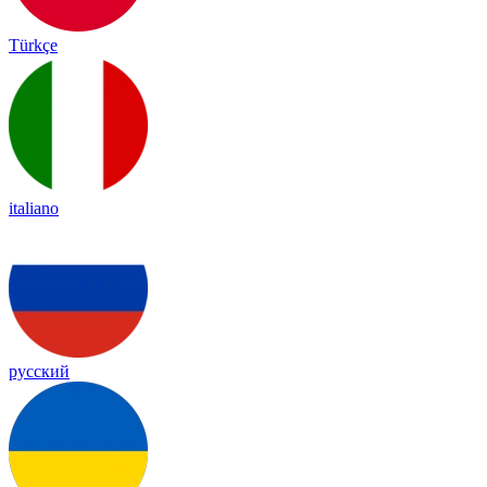
Türkçe
italiano
русский