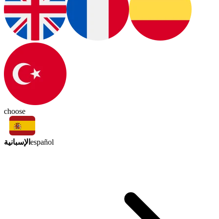
choose
الإسبانية
español