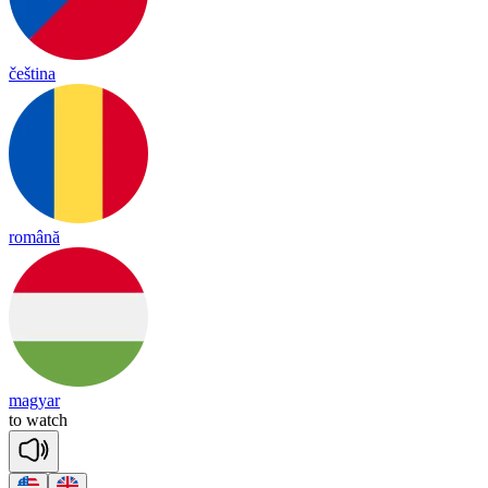
čeština
română
magyar
to
watch