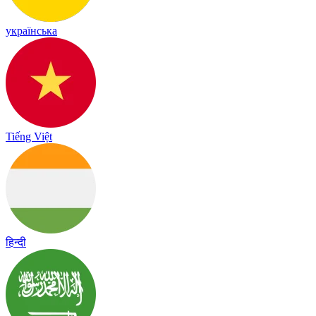
українська
Tiếng Việt
हिन्दी