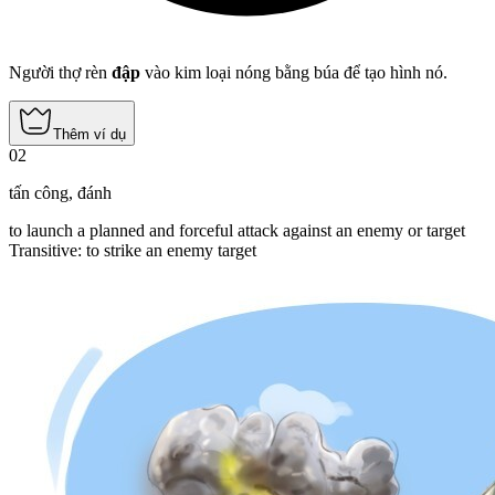
Người thợ rèn
đập
vào kim loại nóng bằng búa để tạo hình nó.
Thêm ví dụ
02
tấn công
,
đánh
to launch a planned and forceful attack against an enemy or target
Transitive
:
to strike
an enemy target