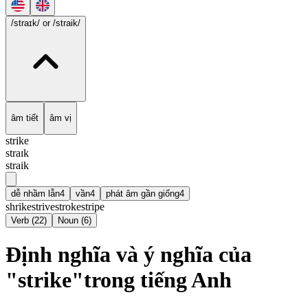
/straɪk/
or /straik/
âm tiết
âm vị
strike
straɪk
straik
dễ nhầm lẫn
4
vần
4
phát âm gần giống
4
shrike
strive
stroke
stripe
Verb
(
22
)
Noun
(
6
)
Định nghĩa và ý nghĩa của
"strike"trong tiếng Anh