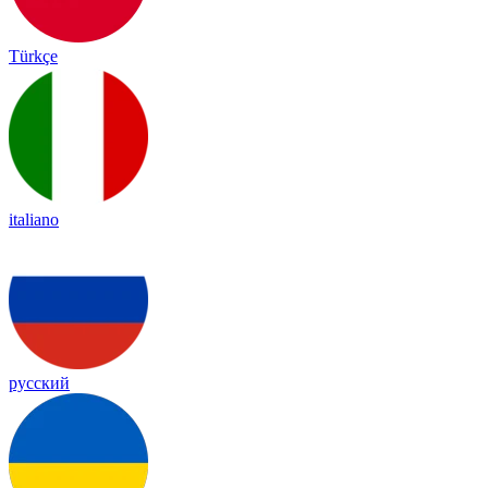
Türkçe
italiano
русский