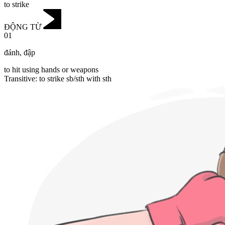
to strike
ĐỘNG TỪ
01
đánh
,
đập
to hit using hands or weapons
Transitive
:
to strike
sb/sth with sth