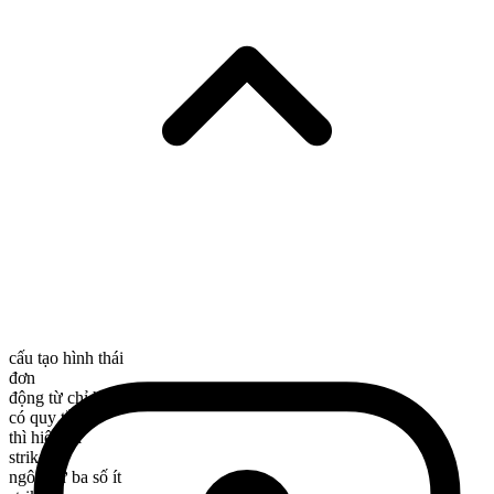
cấu tạo hình thái
đơn
động từ chỉ hành động
có quy tắc
thì hiện tại
strike
ngôi thứ ba số ít