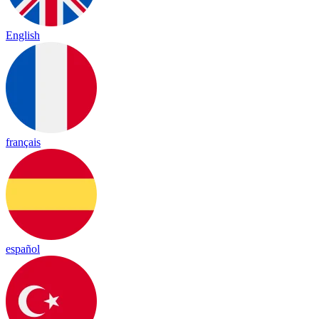
English
français
español