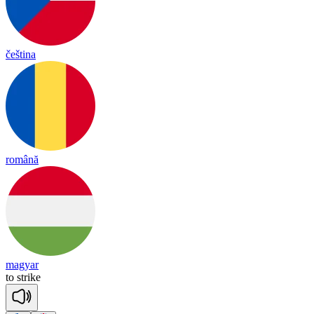
čeština
română
magyar
to
strike