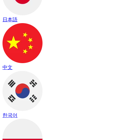
日本語
中文
한국어