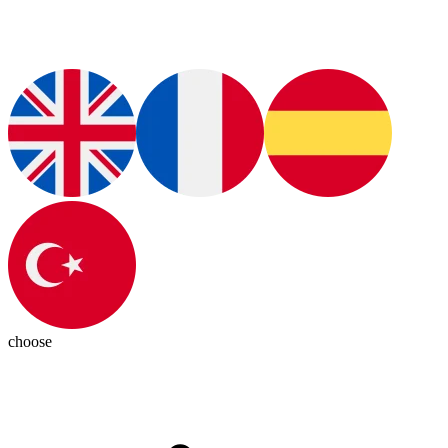
choose