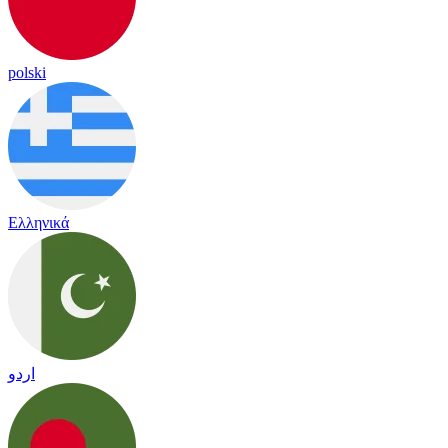
polski
Ελληνικά
اردو