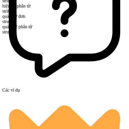
strikes
hiện tại phân từ
striking
quá khứ đơn
struck
quá khứ phân từ
struck
Các ví dụ