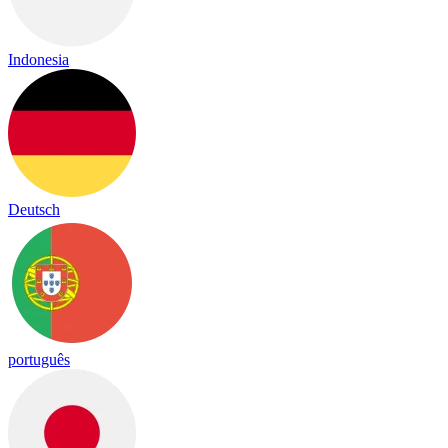
Indonesia
Deutsch
português