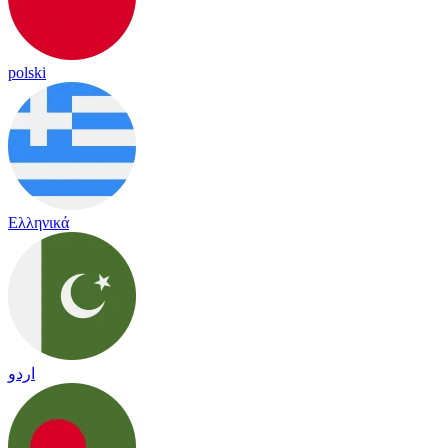
polski
Ελληνικά
اردو