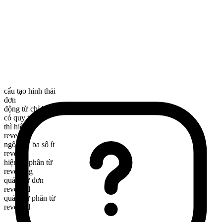
cấu tạo hình thái
đơn
động từ chỉ hành động
có quy tắc
thì hiện tại
reveal
ngôi thứ ba số ít
reveals
hiện tại phân từ
revealing
quá khứ đơn
revealed
quá khứ phân từ
revealed