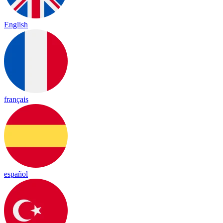
English
français
español