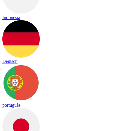
Indonesia
Deutsch
português