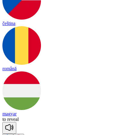
čeština
română
magyar
to
re
veal