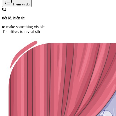
Thêm ví dụ
02
tiết lộ
,
hiển thị
to make something visible
Transitive
:
to reveal
sth