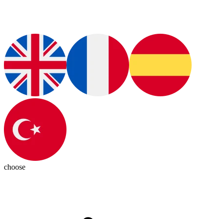
choose