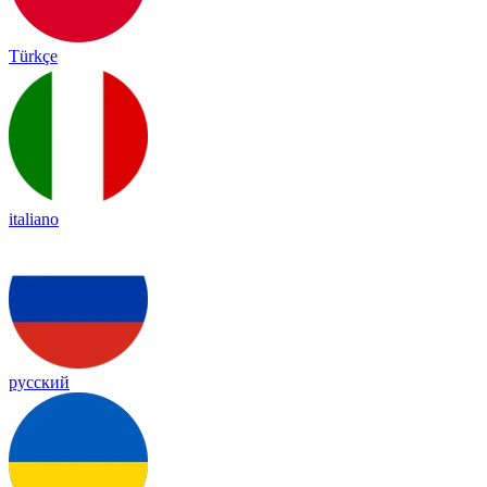
Türkçe
italiano
русский