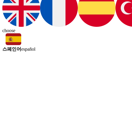
choose
스페인어
español