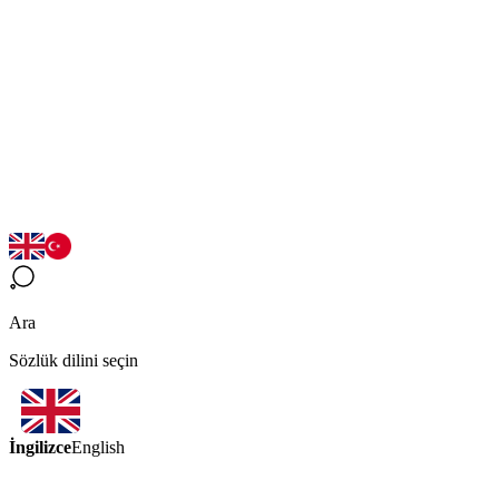
Ara
Sözlük dilini seçin
İngilizce
English