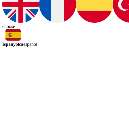
choose
İspanyolca
español