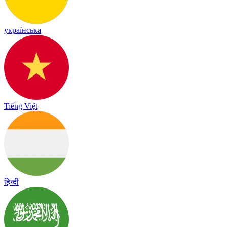
українська
Tiếng Việt
हिन्दी