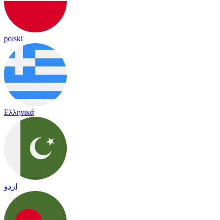
polski
Ελληνικά
اردو