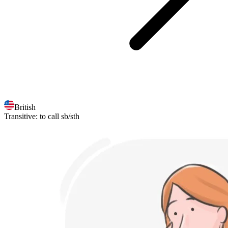
British
Transitive
:
to call
sb/sth