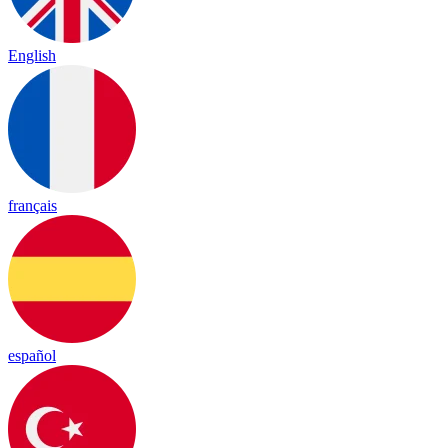
English
français
español