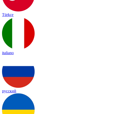
Türkçe
italiano
русский