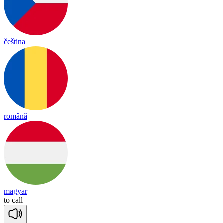
čeština
română
magyar
to
call