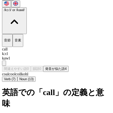
/kɔ:l/
or /kawl/
音節
音素
call
kɔ:l
kawl
間違えやすい語
0
韻語
0
発音が似た語
4
coal
cool
coil
kohl
Verb
(
7
)
Noun
(
13
)
英語での「call」の定義と意
味