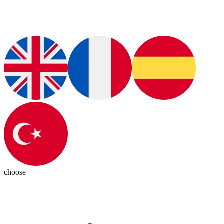
choose