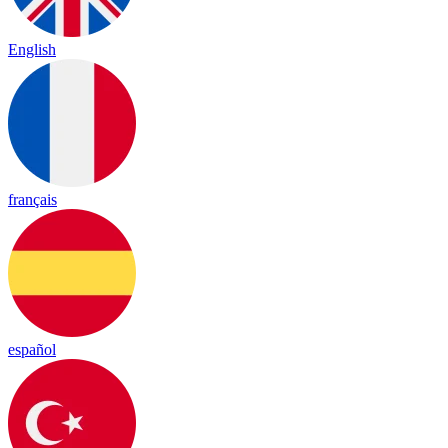
English
français
español