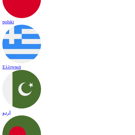
polski
Ελληνικά
اردو