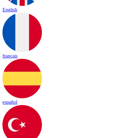
English
français
español