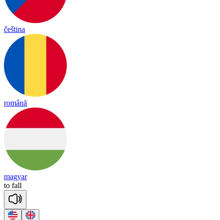
čeština
română
magyar
to
fall