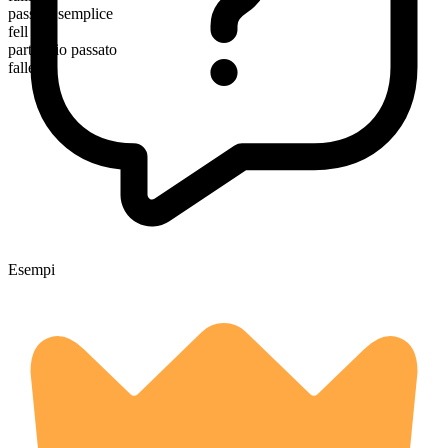
passato semplice
fell
participio passato
fallen
Esempi