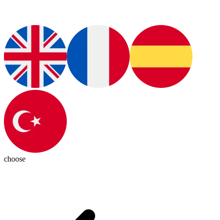
choose