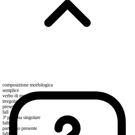
composizione morfologica
semplice
verbo di movimento
irregolare
presente
fall
3ª persona singolare
falls
participio presente
falling