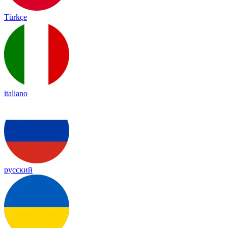
Türkçe
italiano
русский