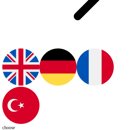
choose