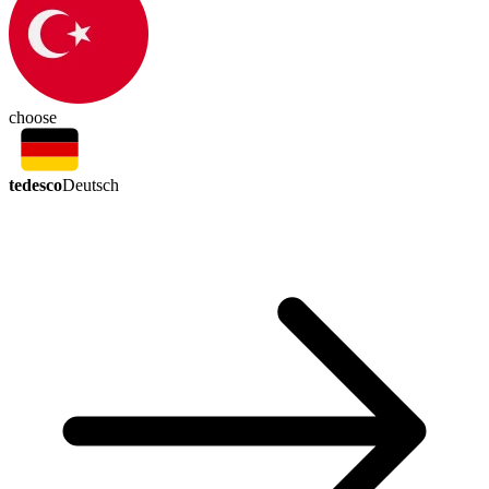
choose
tedesco
Deutsch