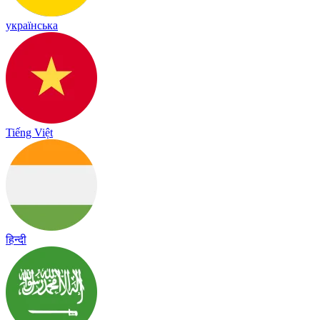
українська
Tiếng Việt
हिन्दी