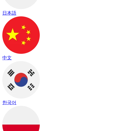
日本語
中文
한국어