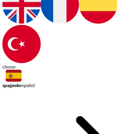
choose
spagnolo
español