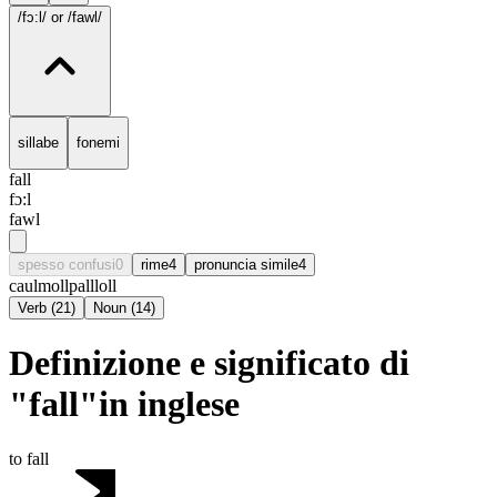
/fɔ:l/
or /fawl/
sillabe
fonemi
fall
fɔ:l
fawl
spesso confusi
0
rime
4
pronuncia simile
4
caul
moll
pall
loll
Verb
(
21
)
Noun
(
14
)
Definizione e significato di
"fall"in inglese
to fall