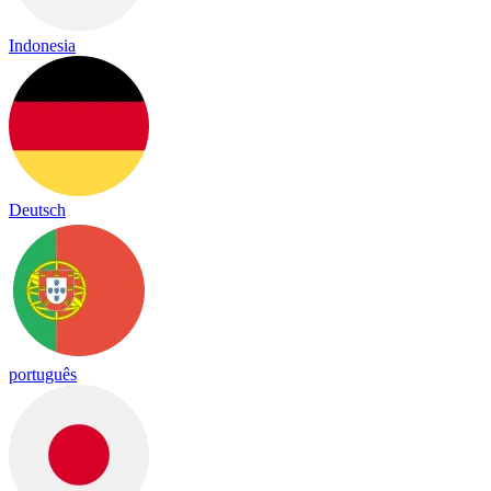
Indonesia
Deutsch
português