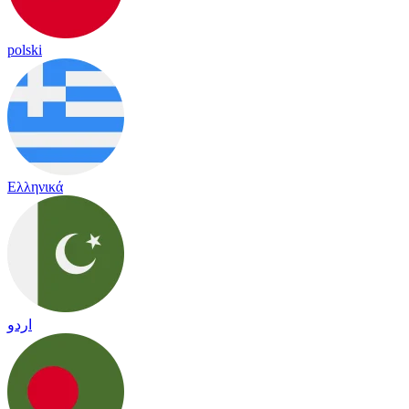
polski
Ελληνικά
اردو