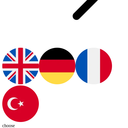
choose