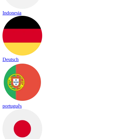
Indonesia
Deutsch
português