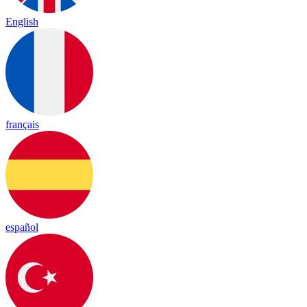
English
français
español