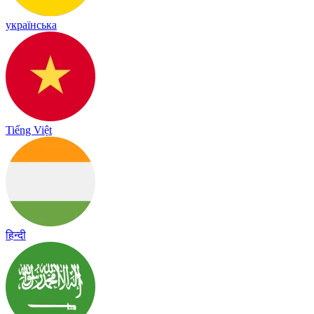
українська
Tiếng Việt
हिन्दी