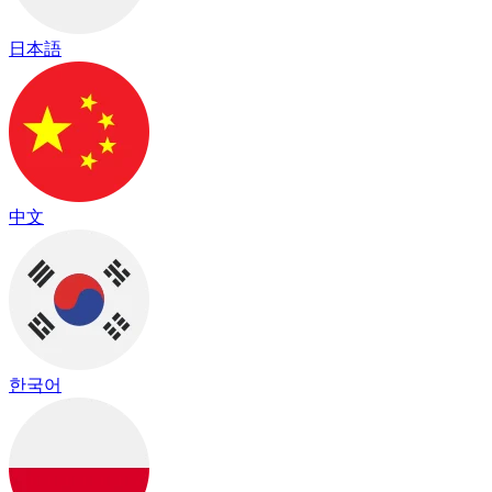
日本語
中文
한국어