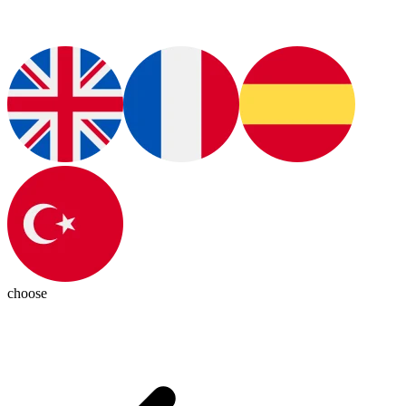
choose