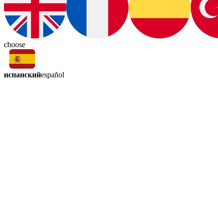
choose
испанский
español