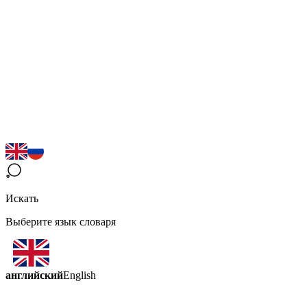
Искать
Выберите язык словаря
английский
English