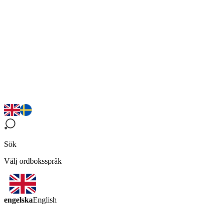
Sök
Välj ordboksspråk
engelska
English