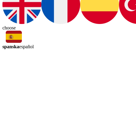
choose
spanska
español