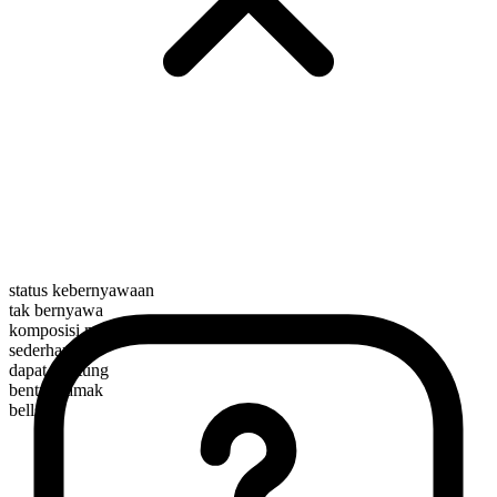
status kebernyawaan
tak bernyawa
komposisi morfologis
sederhana
dapat dihitung
bentuk jamak
bells