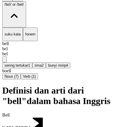
/bɛl/
or /bel/
suku kata
fonem
bell
bɛl
bel
sering tertukar
1
rima
2
bunyi mirip
4
boell
Noun
(
7
)
Verb
(
1
)
Definisi dan arti dari
"bell"dalam bahasa Inggris
Bell