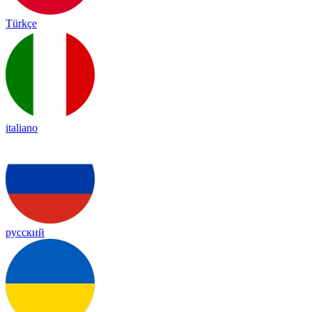
Türkçe
italiano
русский