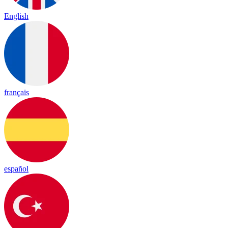
English
français
español