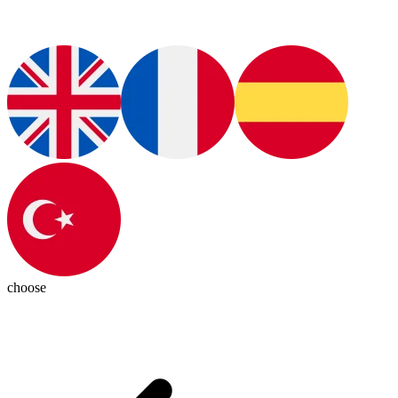
choose