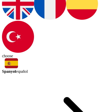
choose
Spanyol
español