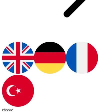
choose