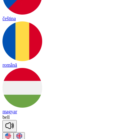
čeština
română
magyar
bell