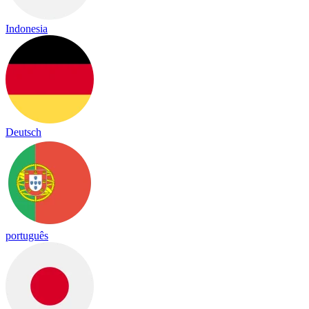
Indonesia
Deutsch
português