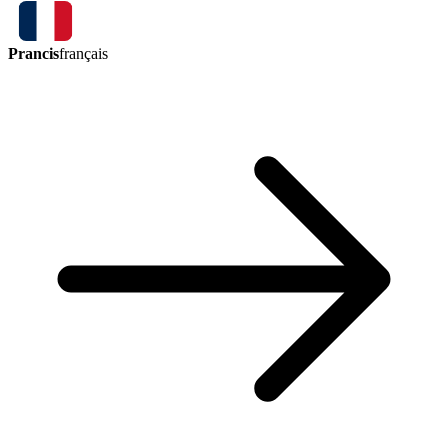
Prancis
français