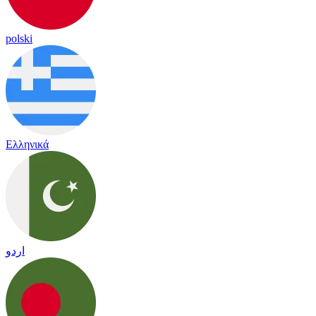
polski
Ελληνικά
اردو