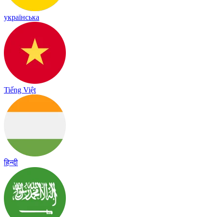
українська
Tiếng Việt
हिन्दी