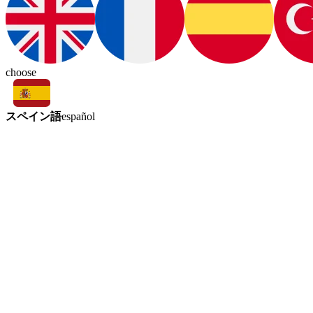
choose
スペイン語
español