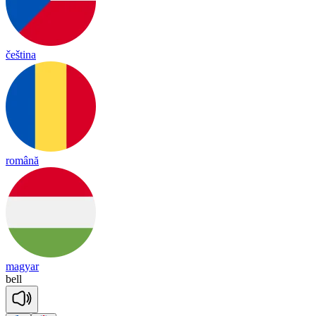
čeština
română
magyar
bell