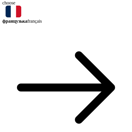
choose
французька
français