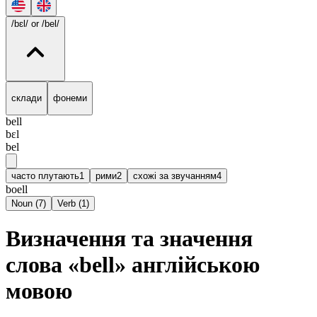
/bɛl/
or /bel/
склади
фонеми
bell
bɛl
bel
часто плутають
1
рими
2
схожі за звучанням
4
boell
Noun
(
7
)
Verb
(
1
)
Визначення та значення
слова «bell» англійською
мовою