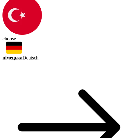
choose
німецька
Deutsch