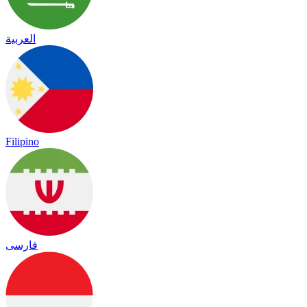
العربية
Filipino
فارسی