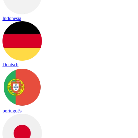
Indonesia
Deutsch
português