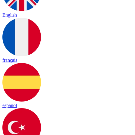
English
français
español