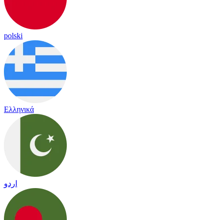
polski
Ελληνικά
اردو