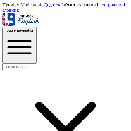
Преміум
|
Мобільний Додаток
|
Зв'яжіться з нами
|
Ілюстрований
словник
Toggle navigation