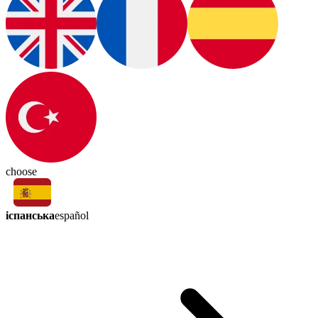
choose
іспанська
español