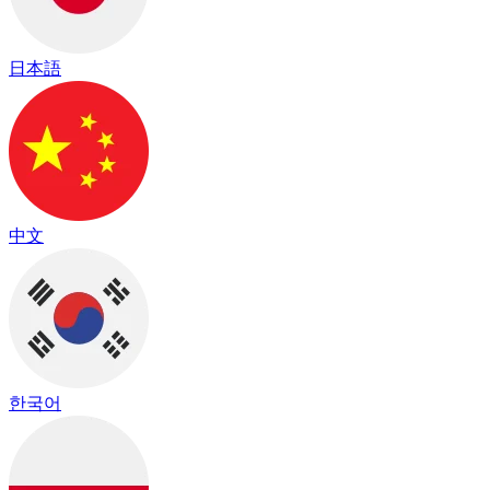
日本語
中文
한국어