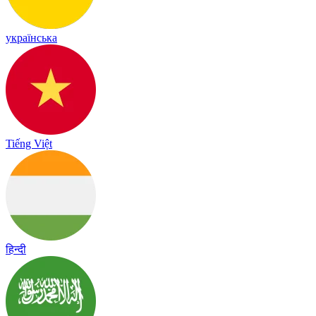
українська
Tiếng Việt
हिन्दी