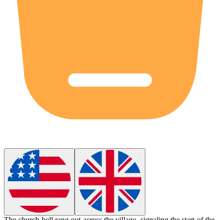
The church bell rang out across the village, signaling the start of the