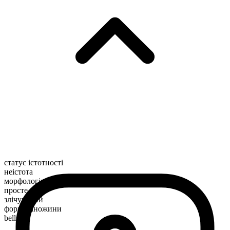
статус істотності
неістота
морфологічна будова
просте
злічуваний
форма множини
bells