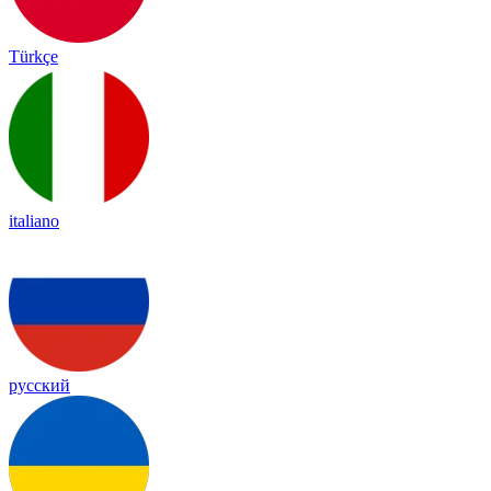
Türkçe
italiano
русский