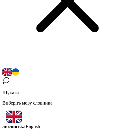
Шукати
Виберіть мову словника
англійська
English