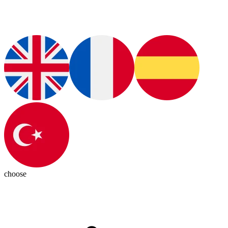
choose