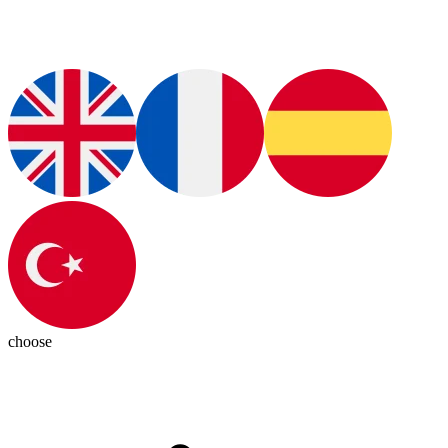
choose