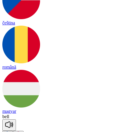
čeština
română
magyar
bell