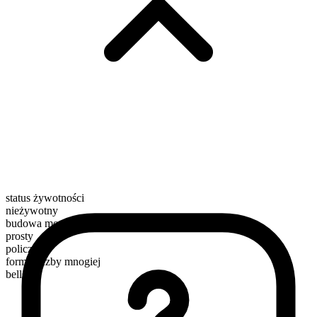
status żywotności
nieżywotny
budowa morfologiczna
prosty
policzalny
forma liczby mnogiej
bells