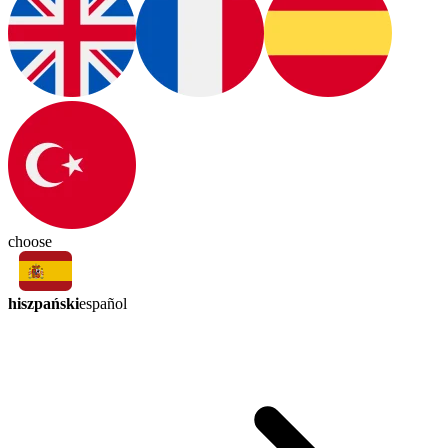
choose
hiszpański
español