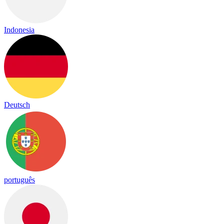
Indonesia
Deutsch
português