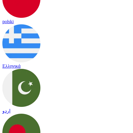
polski
Ελληνικά
اردو