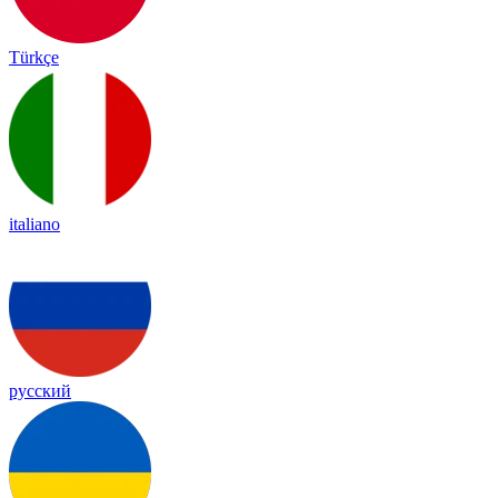
Türkçe
italiano
русский