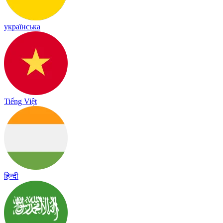
українська
Tiếng Việt
हिन्दी