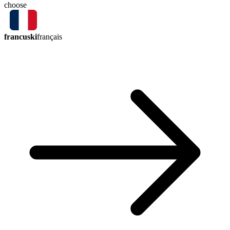
choose
francuski
français