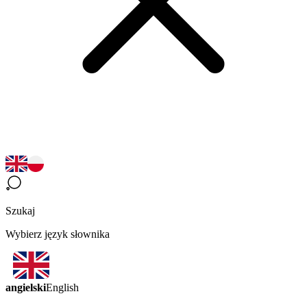
Szukaj
Wybierz język słownika
angielski
English