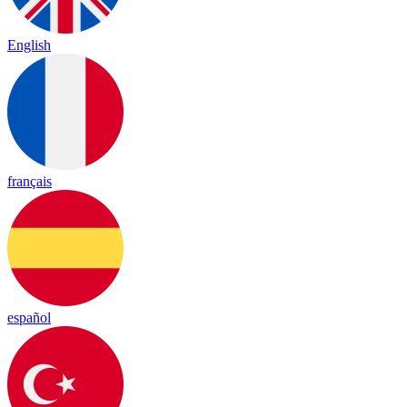
English
français
español