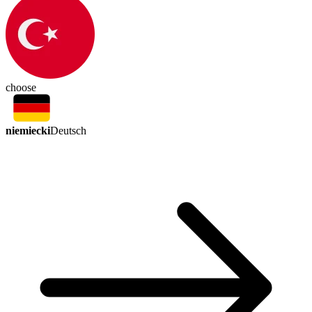
choose
niemiecki
Deutsch