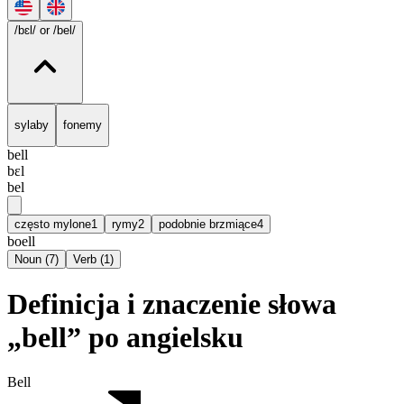
/bɛl/
or /bel/
sylaby
fonemy
bell
bɛl
bel
często mylone
1
rymy
2
podobnie brzmiące
4
boell
Noun
(
7
)
Verb
(
1
)
Definicja i znaczenie słowa
„bell” po angielsku
Bell