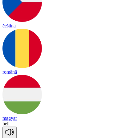
čeština
română
magyar
bell