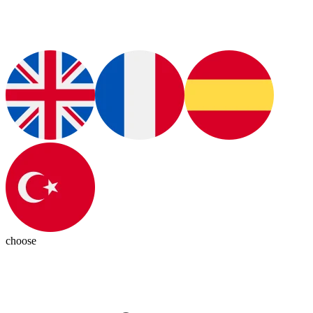
choose