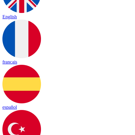
English
français
español