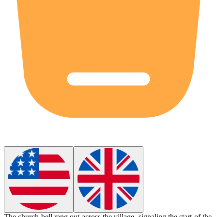
The church bell rang out across the village, signaling the start of the