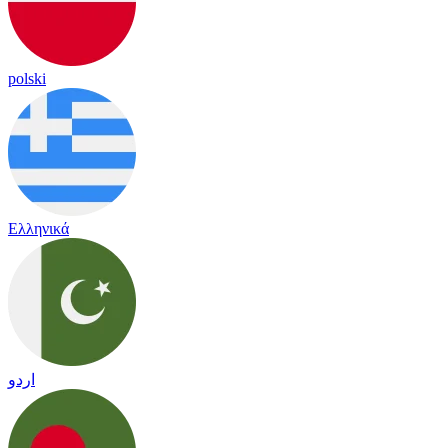
polski
Ελληνικά
اردو