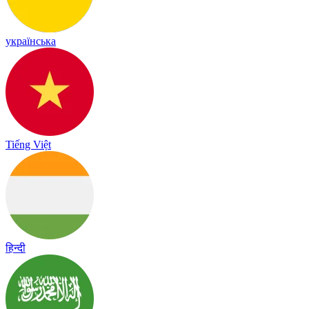
українська
Tiếng Việt
हिन्दी