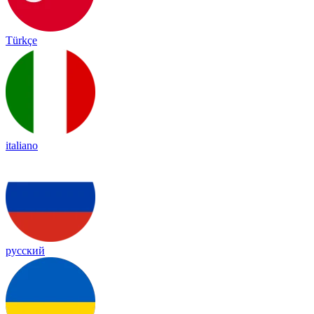
Türkçe
italiano
русский