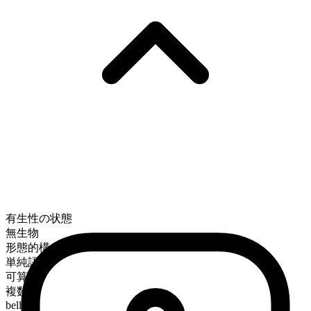
有生性の状態
無生物
形態的構成
単純語
可算
複数形
bells