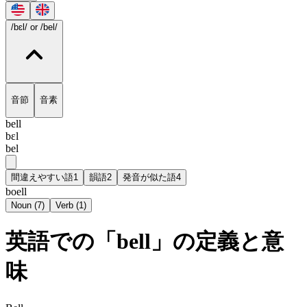
/bɛl/
or /bel/
音節
音素
bell
bɛl
bel
間違えやすい語
1
韻語
2
発音が似た語
4
boell
Noun
(
7
)
Verb
(
1
)
英語での「bell」の定義と意
味