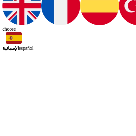
choose
الإسبانية
español