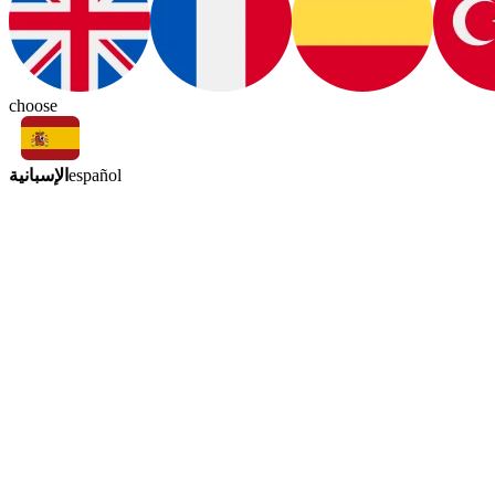
choose
الإسبانية
español