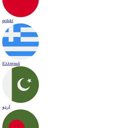
polski
Ελληνικά
اردو