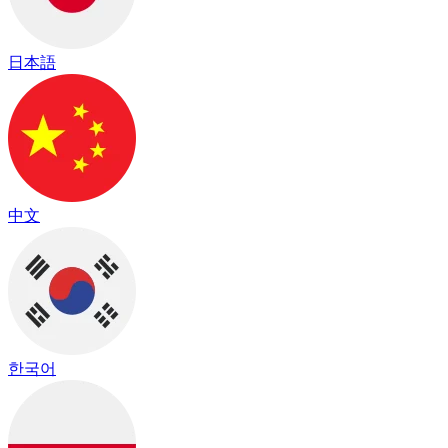
日本語
中文
한국어