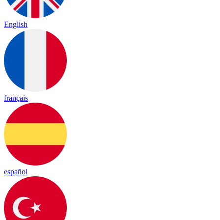
English
français
español