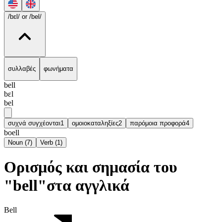
/bɛl/
or /bel/
συλλαβές
φωνήματα
bell
bɛl
bel
συχνά συγχέονται
1
ομοιοκαταληξίες
2
παρόμοια προφορά
4
boell
Noun
(
7
)
Verb
(
1
)
Ορισμός και σημασία του
"bell"στα αγγλικά
Bell