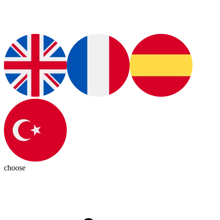
choose