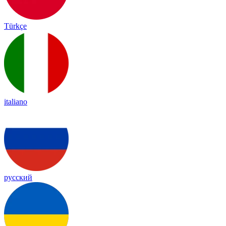
Türkçe
italiano
русский