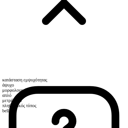
κατάσταση εμψυχότητας
άψυχο
μορφολογική σύνθεση
απλό
μετρήσιμο
πληθυντικός τύπος
bells