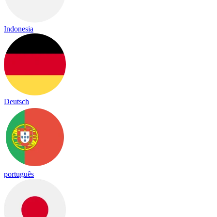
Indonesia
Deutsch
português