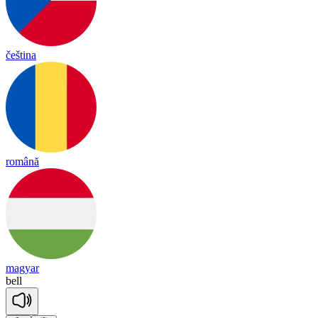
čeština
română
magyar
bell