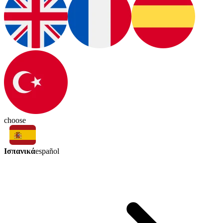
choose
Ισπανικά
español