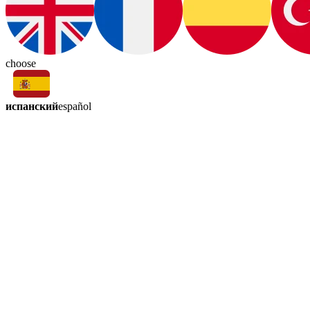
choose
испанский
español