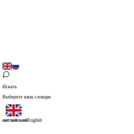
Искать
Выберите язык словаря
английский
English