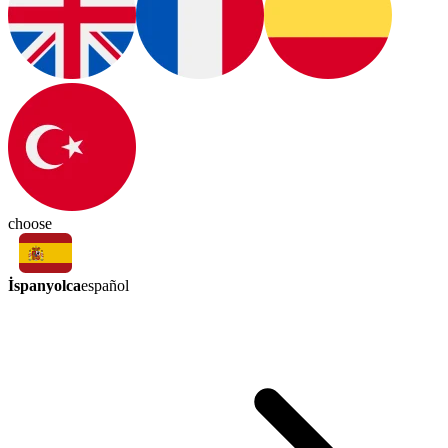
choose
İspanyolca
español