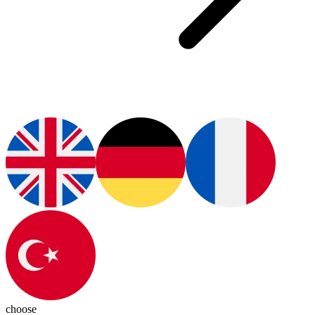
choose