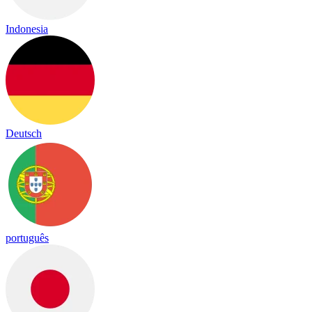
Indonesia
Deutsch
português