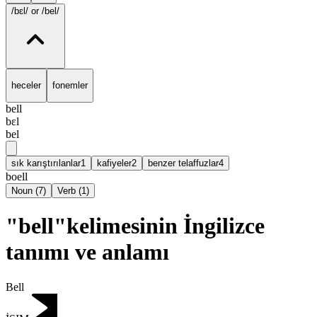
/bɛl/
or /bel/
heceler
fonemler
bell
bɛl
bel
sık karıştırılanlar
1
kafiyeler
2
benzer telaffuzlar
4
boell
Noun
(
7
)
Verb
(
1
)
"bell"kelimesinin İngilizce
tanımı ve anlamı
Bell