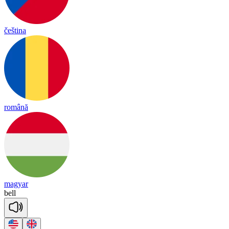
čeština
română
magyar
bell