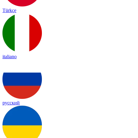
Türkçe
italiano
русский