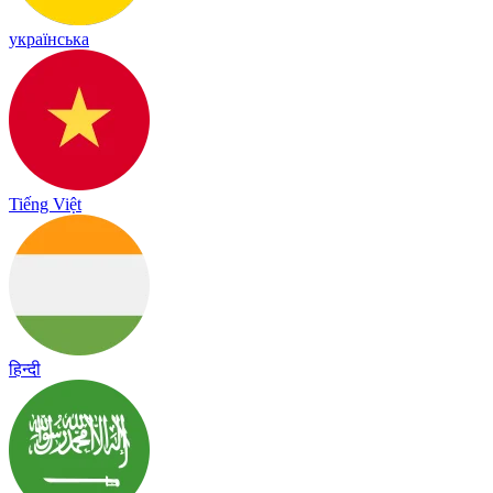
українська
Tiếng Việt
हिन्दी