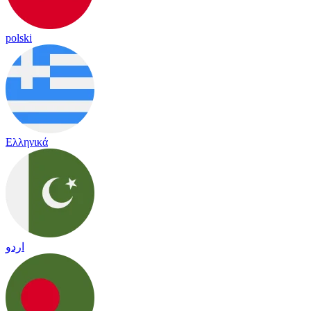
polski
Ελληνικά
اردو