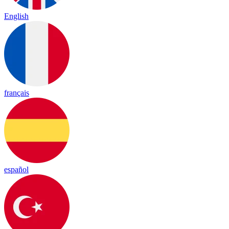
English
français
español