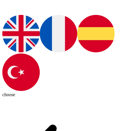
choose