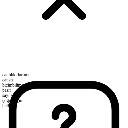
canlılık durumu
cansız
biçimbilimsel yapı
basit
sayılabilir
çoğul biçim
bells