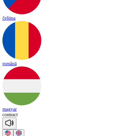
čeština
română
magyar
cont
ract