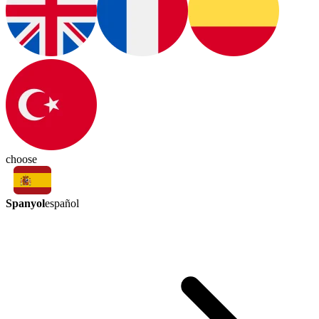
choose
Spanyol
español