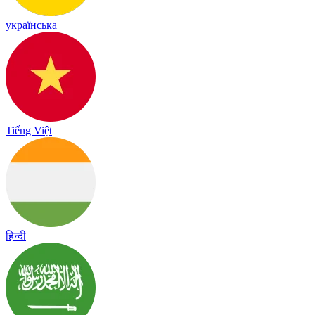
українська
Tiếng Việt
हिन्दी