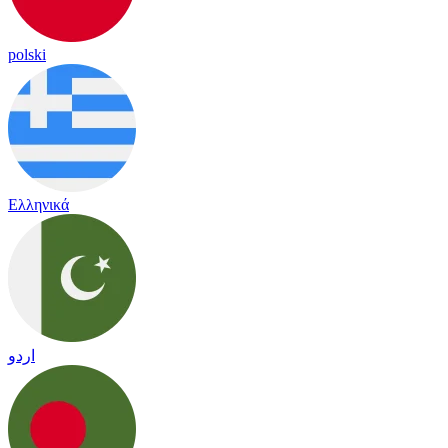
polski
Ελληνικά
اردو