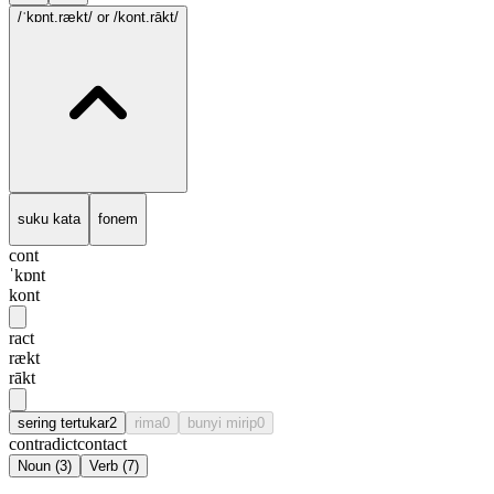
/ˈkɒnt.rækt/
or /kont.rākt/
suku kata
fonem
cont
ˈkɒnt
kont
ract
rækt
rākt
sering tertukar
2
rima
0
bunyi mirip
0
contradict
contact
Noun
(
3
)
Verb
(
7
)