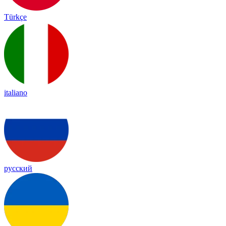
Türkçe
italiano
русский