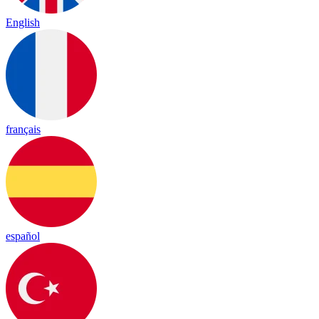
English
français
español