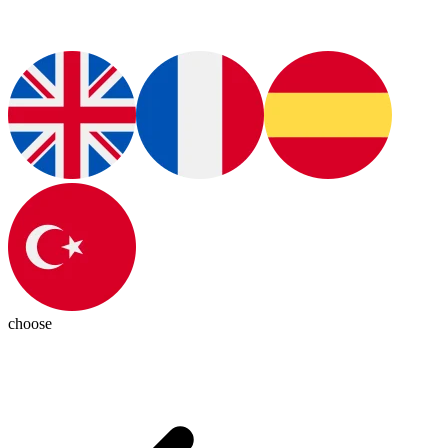
choose