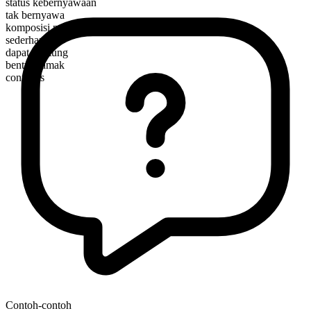
status kebernyawaan
tak bernyawa
komposisi morfologis
sederhana
dapat dihitung
bentuk jamak
contracts
Contoh-contoh