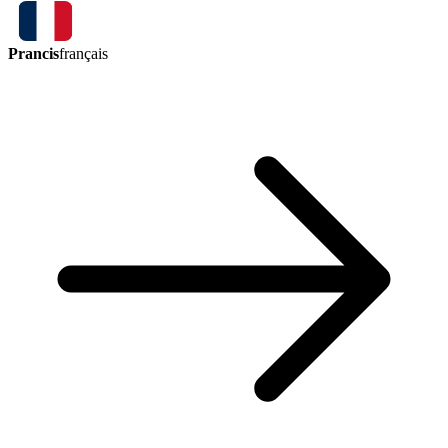
Prancis
français