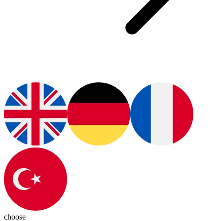
choose