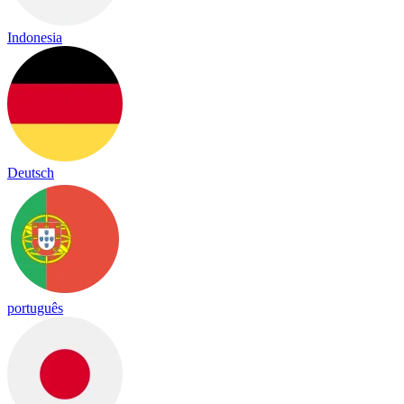
Indonesia
Deutsch
português