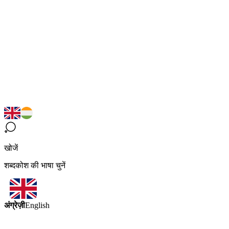
खोजें
शब्दकोश की भाषा चुनें
अंग्रेज़ी
English