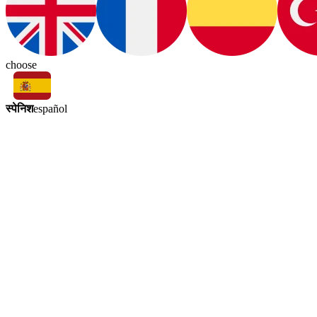
choose
स्पेनिश
español