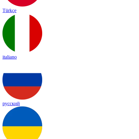
Türkçe
italiano
русский