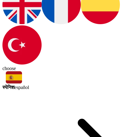
choose
स्पेनिश
español