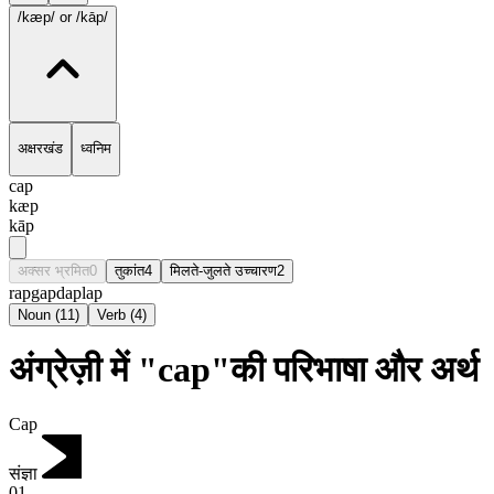
/kæp/
or /kāp/
अक्षरखंड
ध्वनिम
cap
kæp
kāp
अक्सर भ्रमित
0
तुकांत
4
मिलते-जुलते उच्चारण
2
rap
gap
dap
lap
Noun
(
11
)
Verb
(
4
)
अंग्रेज़ी में "cap"की परिभाषा और अर्थ
Cap
संज्ञा
01