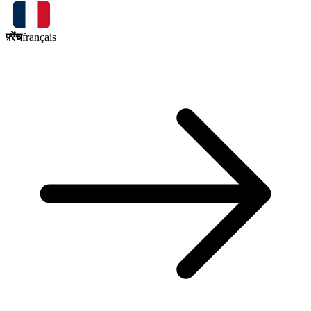
फ़्रेंच
français