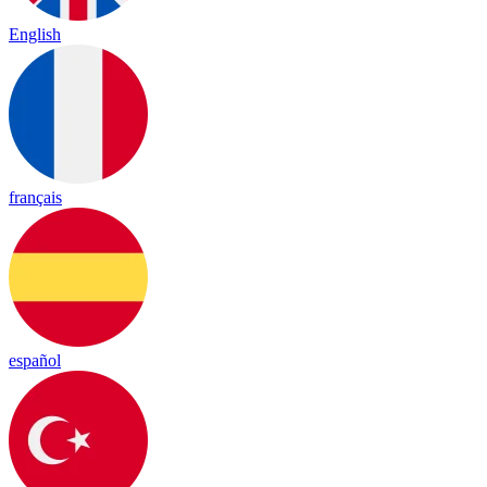
English
français
español