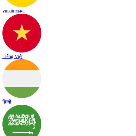
українська
Tiếng Việt
हिन्दी