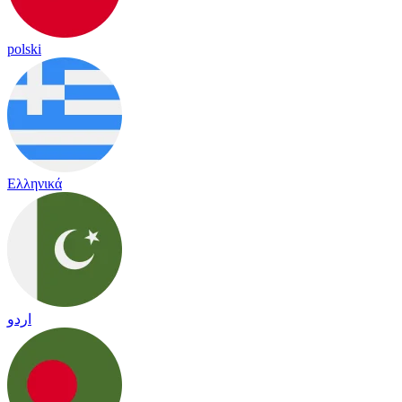
polski
Ελληνικά
اردو