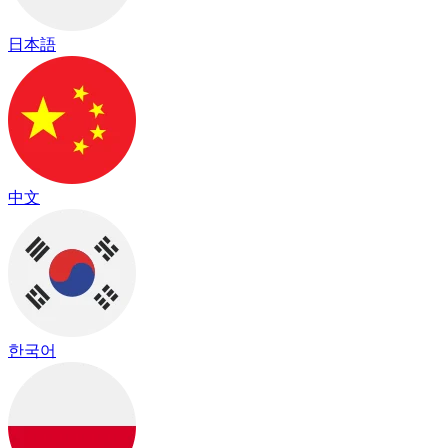
日本語
中文
한국어