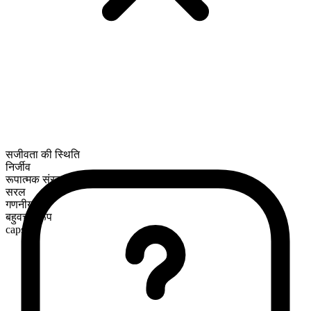
सजीवता की स्थिति
निर्जीव
रूपात्मक संरचना
सरल
गणनीय
बहुवचन रूप
caps