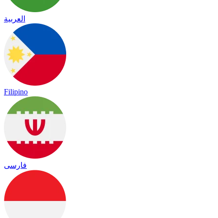
العربية
Filipino
فارسی