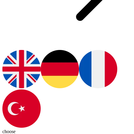
choose