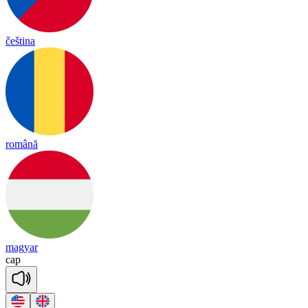
čeština
română
magyar
cap