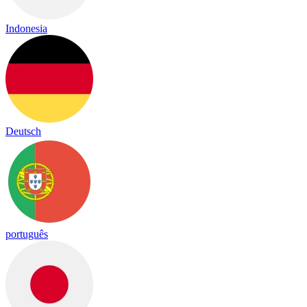
Indonesia
Deutsch
português