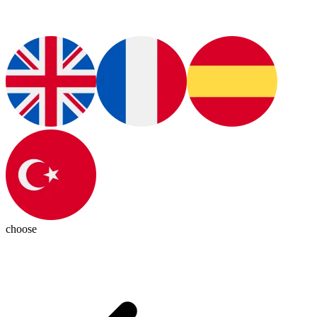
choose