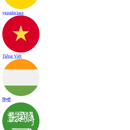
українська
Tiếng Việt
हिन्दी