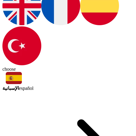
choose
الإسبانية
español