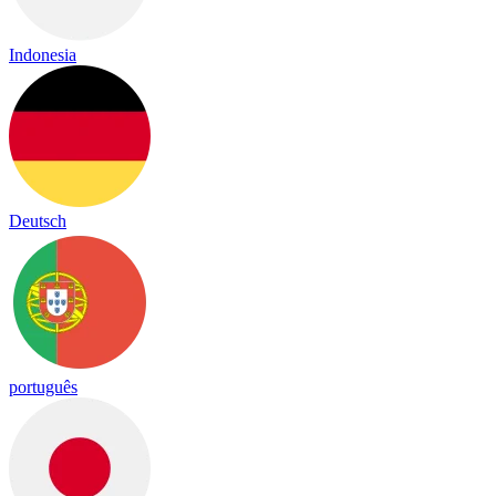
Indonesia
Deutsch
português