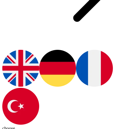
choose