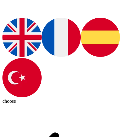
choose