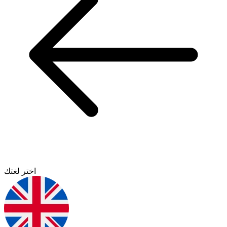
اختر لغتك