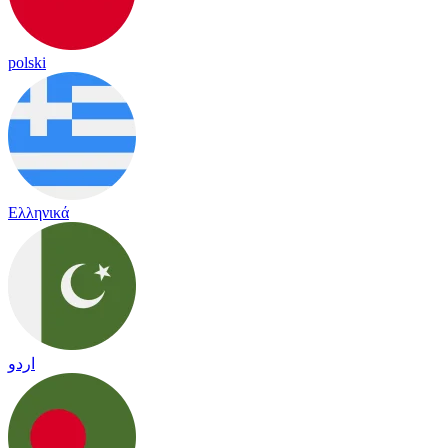
polski
Ελληνικά
اردو