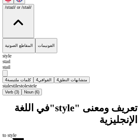
/staɪl/
or /stail/
الفونيمات
المقاطع الصوتية
style
staɪl
stail
4
كلمات ملتبسة
4
القوافي
4
متشابهات النطق
stale
stile
stole
stele
Verb
(
3
)
Noun
(
6
)
تعريف ومعنى "style"في اللغة
الإنجليزية
to style