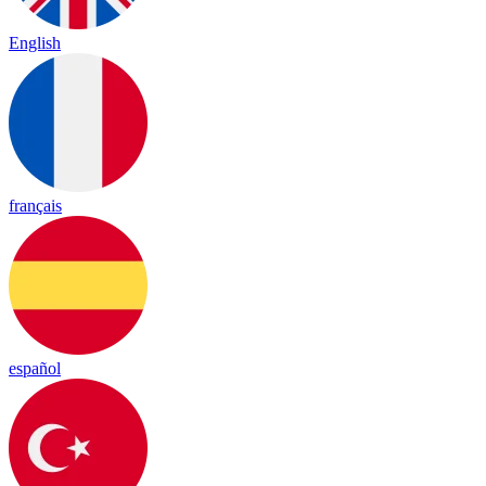
English
français
español