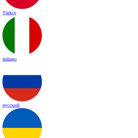
Türkçe
italiano
русский