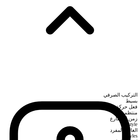
التركيب الصرفي
بسيط
فعل حركة
منتظم
زمن المضارع
style
الغائب المفرد
styles