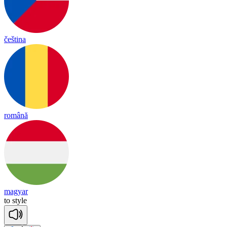
čeština
română
magyar
to
style