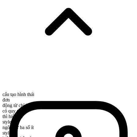
cấu tạo hình thái
đơn
động từ chỉ hành động
có quy tắc
thì hiện tại
style
ngôi thứ ba số ít
styles