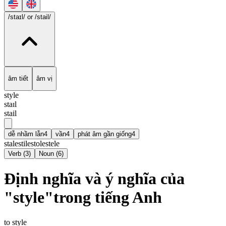
/staɪl/
or /stail/
âm tiết
âm vị
style
staɪl
stail
dễ nhầm lẫn
4
vần
4
phát âm gần giống
4
stale
stile
stole
stele
Verb
(
3
)
Noun
(
6
)
Định nghĩa và ý nghĩa của
"style"trong tiếng Anh
to style