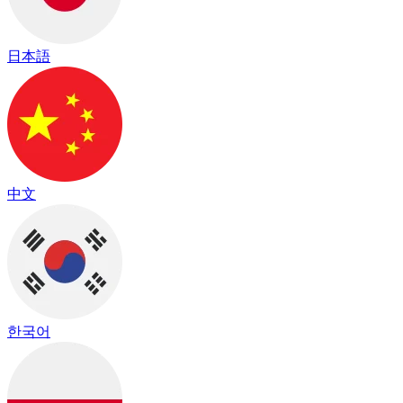
日本語
中文
한국어