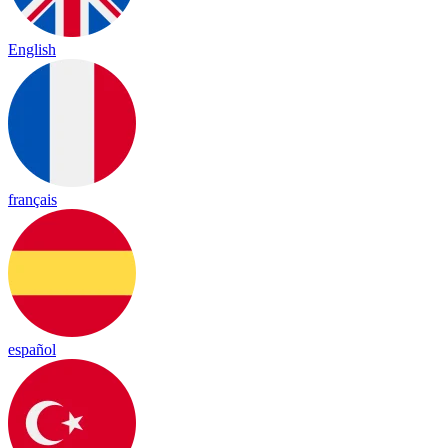
English
français
español