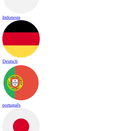
Indonesia
Deutsch
português