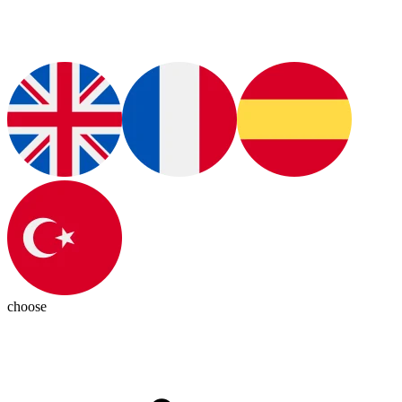
choose