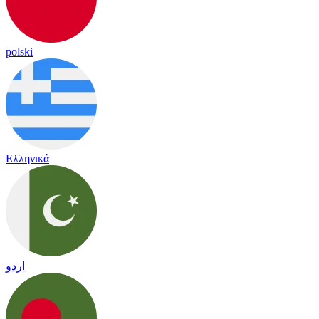
polski
Ελληνικά
اردو