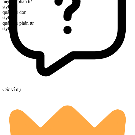
hiện tại phân từ
styling
quá khứ đơn
styled
quá khứ phân từ
styled
Các ví dụ