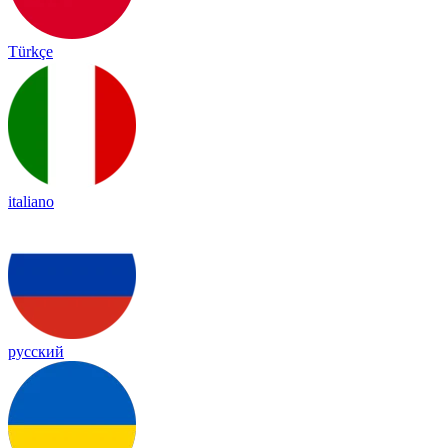
Türkçe
italiano
русский