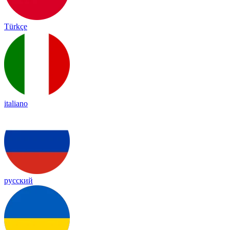
Türkçe
italiano
русский