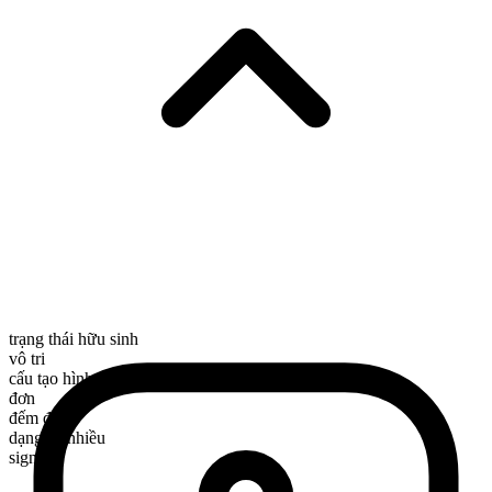
trạng thái hữu sinh
vô tri
cấu tạo hình thái
đơn
đếm được
dạng số nhiều
signs