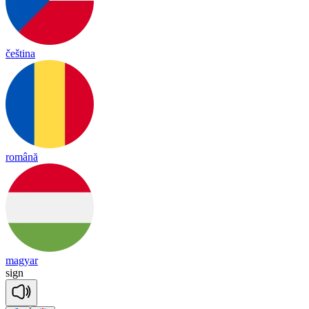
čeština
română
magyar
sign