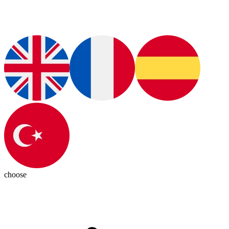
choose