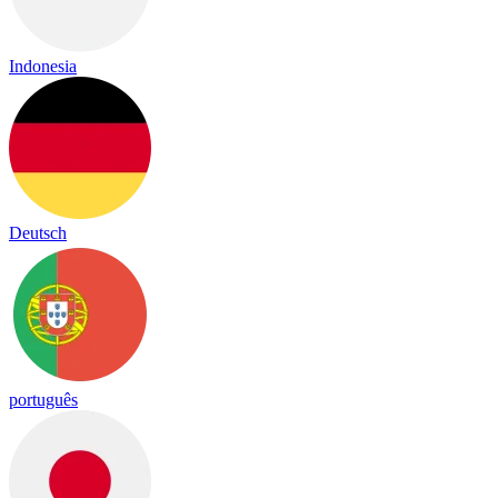
Indonesia
Deutsch
português