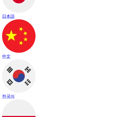
日本語
中文
한국어