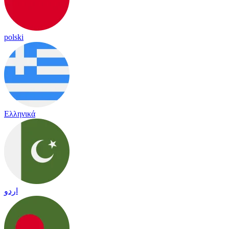
polski
Ελληνικά
اردو