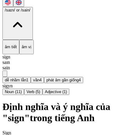
/saɪn/
or /sain/
âm tiết
âm vị
sign
saɪn
sain
dễ nhầm lẫn
1
vần
4
phát âm gần giống
4
sigyn
Noun
(
11
)
Verb
(
5
)
Adjective
(
1
)
Định nghĩa và ý nghĩa của
"sign"trong tiếng Anh
Sign