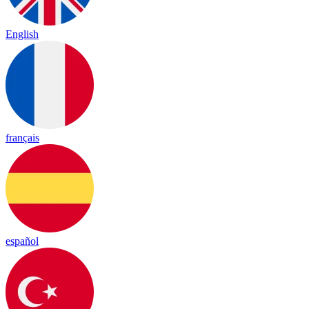
English
français
español