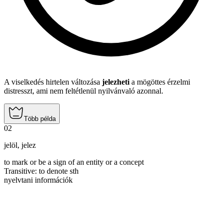
A viselkedés hirtelen változása
jelezheti
a mögöttes érzelmi
distresszt, ami nem feltétlenül nyilvánvaló azonnal.
Több példa
02
jelöl
,
jelez
to mark or be a sign of an entity or a concept
Transitive
:
to denote
sth
nyelvtani információk