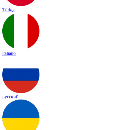
Türkçe
italiano
русский