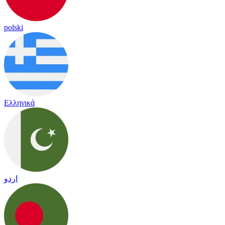
polski
Ελληνικά
اردو