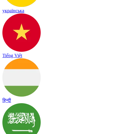
українська
Tiếng Việt
हिन्दी