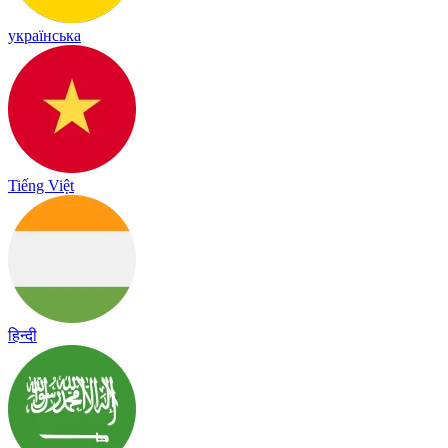
українська
Tiếng Việt
हिन्दी