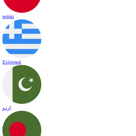
polski
Ελληνικά
اردو