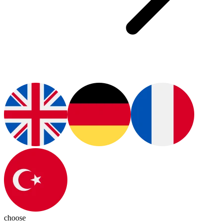
choose