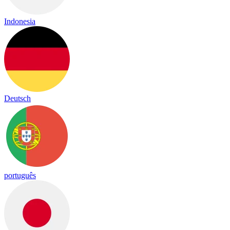
Indonesia
Deutsch
português