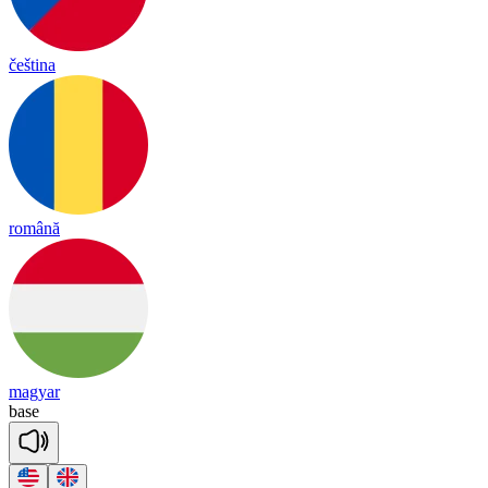
čeština
română
magyar
base