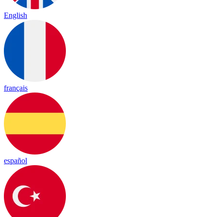
English
français
español