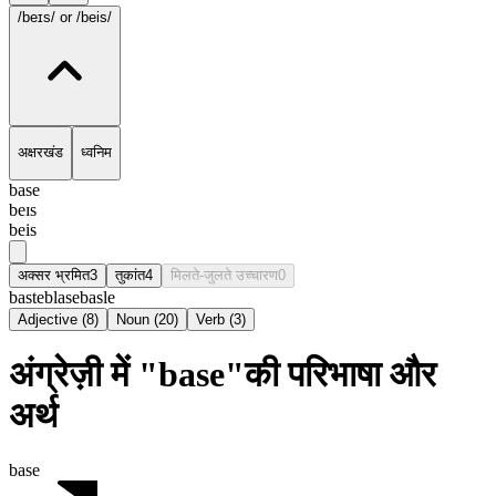
/beɪs/
or /beis/
अक्षरखंड
ध्वनिम
base
beɪs
beis
अक्सर भ्रमित
3
तुकांत
4
मिलते-जुलते उच्चारण
0
baste
blase
basle
Adjective
(
8
)
Noun
(
20
)
Verb
(
3
)
अंग्रेज़ी में "base"की परिभाषा और
अर्थ
base