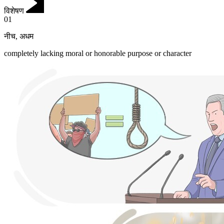
विशेषण
01
नीच
,
अधम
completely lacking moral or honorable purpose or character