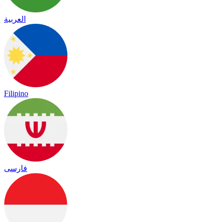
العربية
Filipino
فارسی