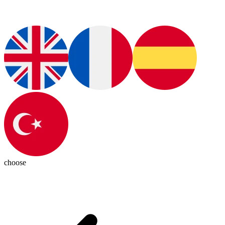
choose