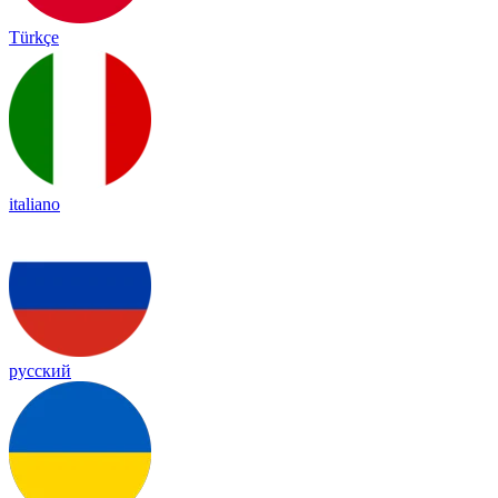
Türkçe
italiano
русский