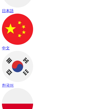
日本語
中文
한국어