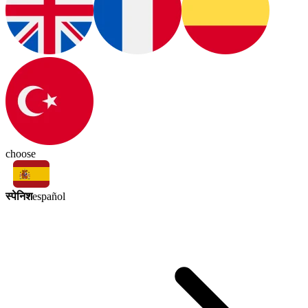
choose
स्पेनिश
español