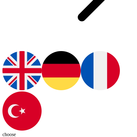
choose