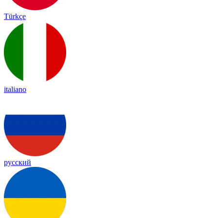
Türkçe
italiano
русский