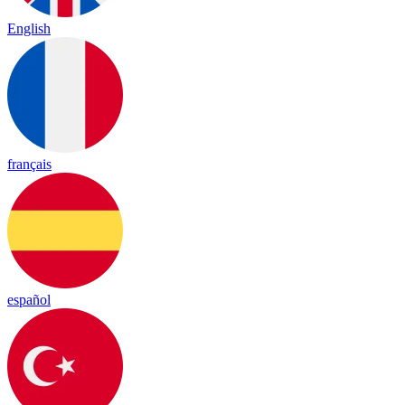
English
français
español