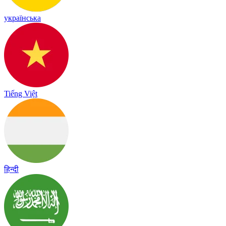
українська
Tiếng Việt
हिन्दी