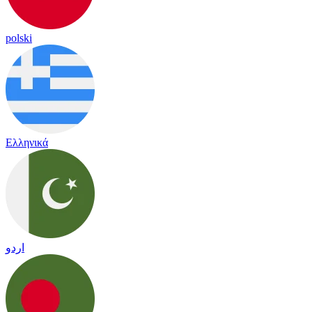
polski
Ελληνικά
اردو