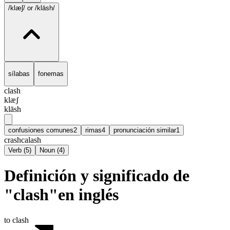
/klæʃ/
or /klāsh/
sílabas
fonemas
clash
klæʃ
klāsh
confusiones comunes
2
rimas
4
pronunciación similar
1
crash
calash
Verb
(
5
)
Noun
(
4
)
Definición y significado de
"clash"en inglés
to clash