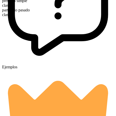
pretérito simple
clashed
participio pasado
clashed
Ejemplos