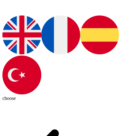
choose