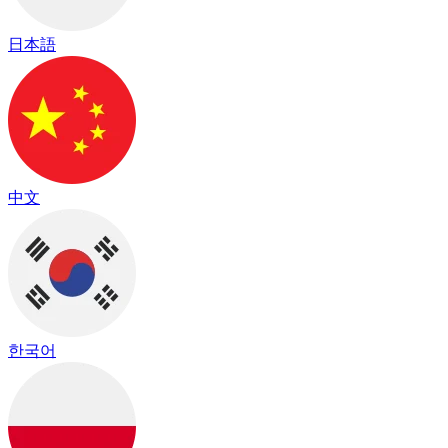
日本語
中文
한국어