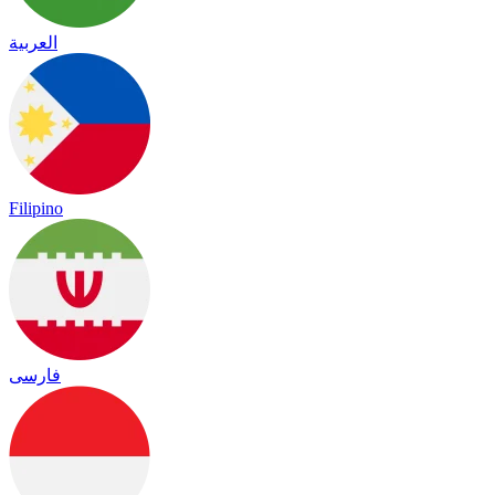
العربية
Filipino
فارسی