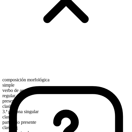
composición morfológica
simple
verbo de acción
regular
presente
clash
3.ª persona singular
clashes
participio presente
clashing