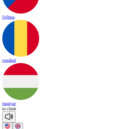
čeština
română
magyar
to
clash