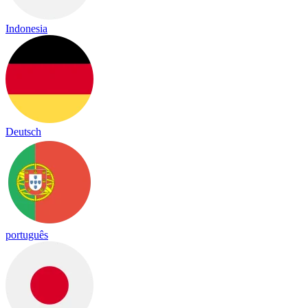
Indonesia
Deutsch
português