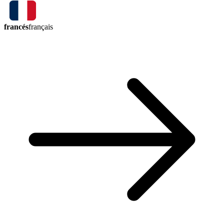
francés
français