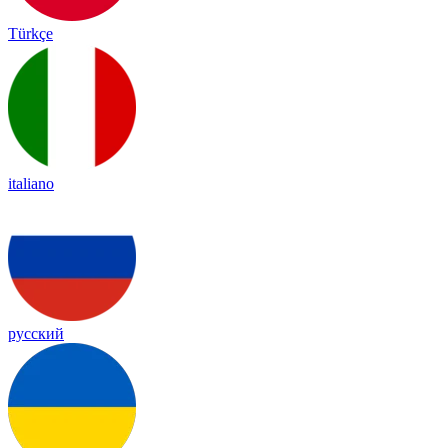
Türkçe
italiano
русский