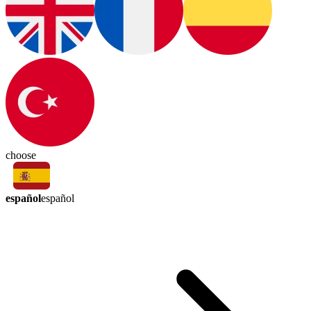
choose
español
español