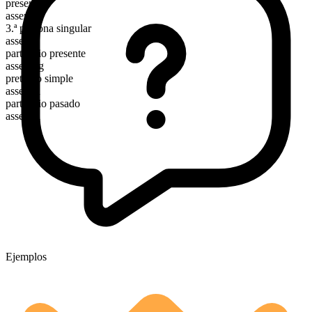
presente
assert
3.ª persona singular
asserts
participio presente
asserting
pretérito simple
asserted
participio pasado
asserted
Ejemplos