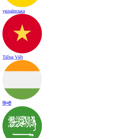
українська
Tiếng Việt
हिन्दी