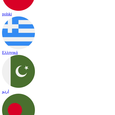
polski
Ελληνικά
اردو