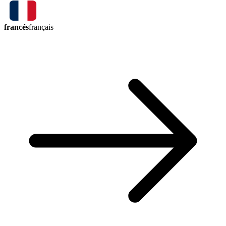
francés
français