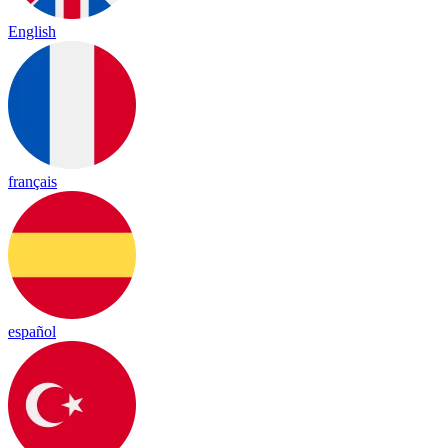
English
français
español