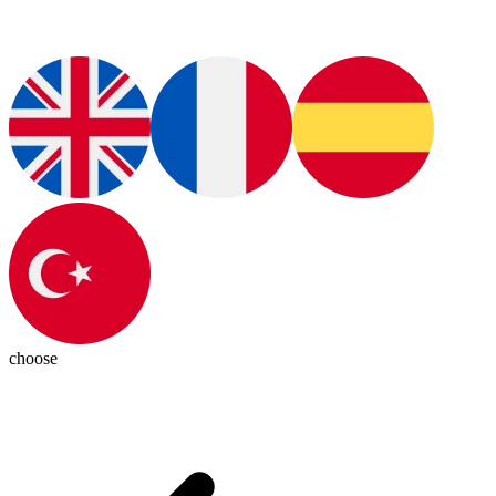
choose