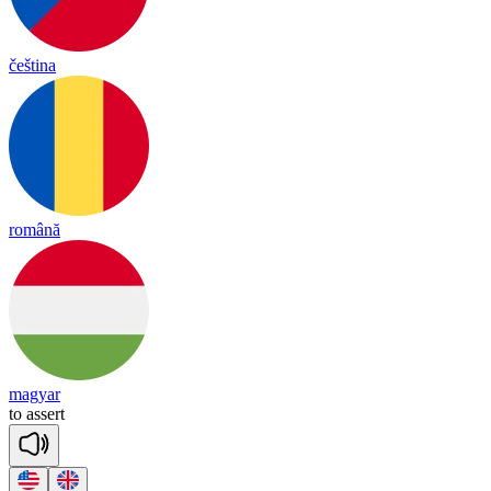
čeština
română
magyar
to
a
ssert