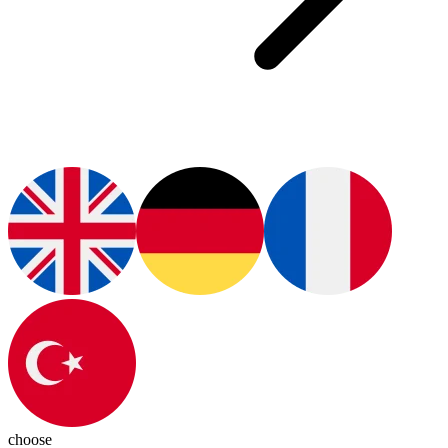
choose