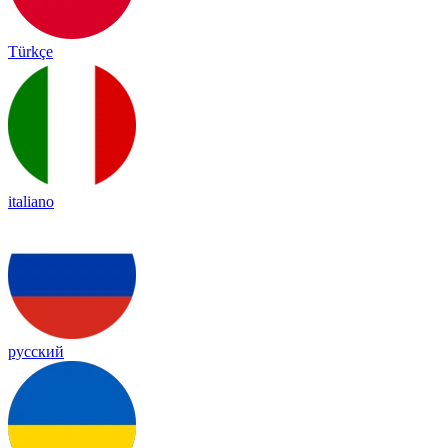
Türkçe
italiano
русский