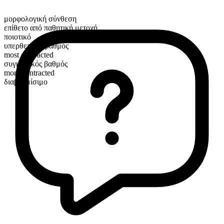
μορφολογική σύνθεση
επίθετο από παθητική μετοχή
ποιοτικό
υπερθετικός βαθμός
most contracted
συγκριτικός βαθμός
more contracted
διαβαθμίσιμο