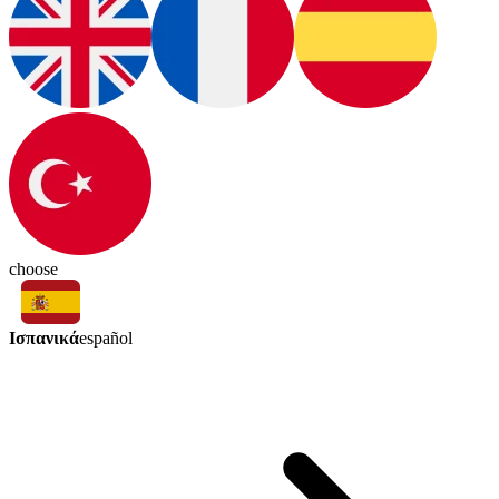
choose
Ισπανικά
español