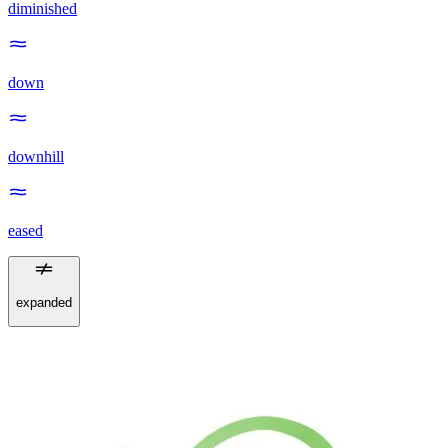
diminished
down
downhill
eased
expanded