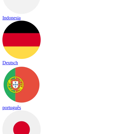
Indonesia
Deutsch
português