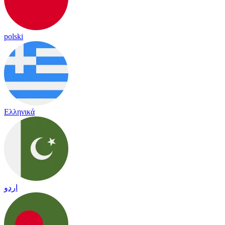
polski
Ελληνικά
اردو