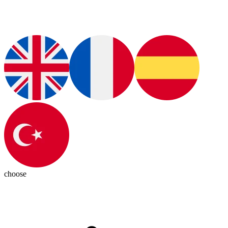
choose