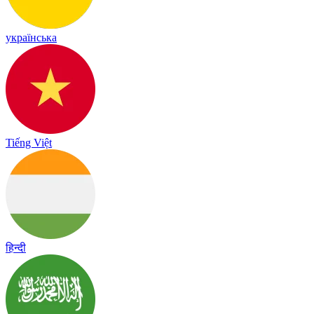
українська
Tiếng Việt
हिन्दी