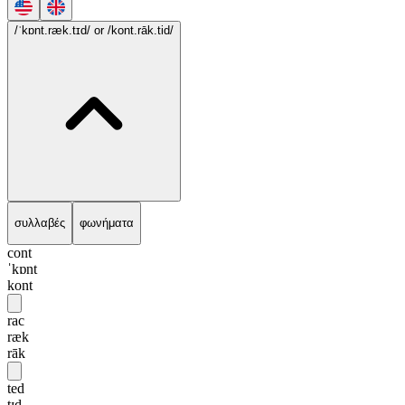
/ˈkɒnt.ræk.tɪd/
or /kont.rāk.tid/
συλλαβές
φωνήματα
cont
ˈkɒnt
kont
rac
ræk
rāk
ted
tɪd