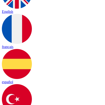
English
français
español