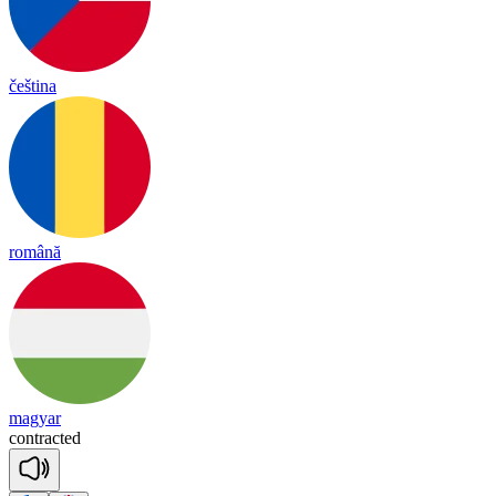
čeština
română
magyar
cont
rac
ted