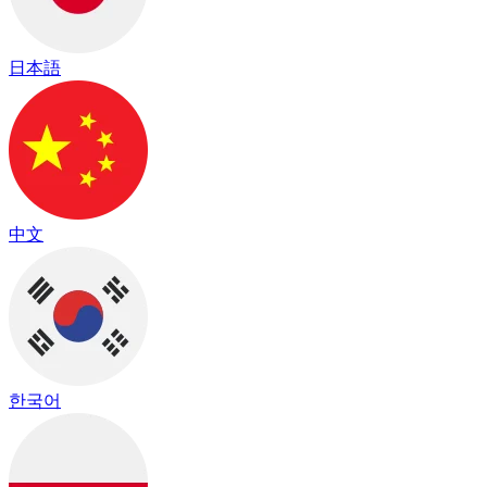
日本語
中文
한국어