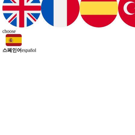
choose
스페인어
español