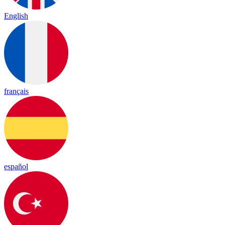
English
français
español