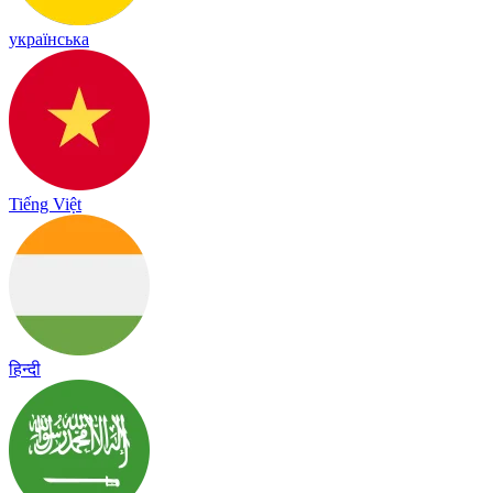
українська
Tiếng Việt
हिन्दी