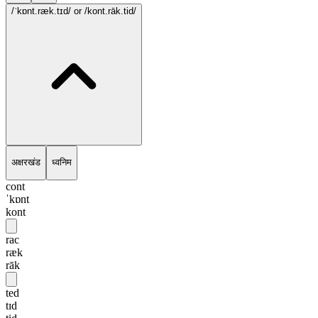
/ˈkɒnt.ræk.tɪd/
or /kont.rāk.tid/
अक्षरखंड
ध्वनिम
cont
ˈkɒnt
kont
rac
ræk
rāk
ted
tɪd