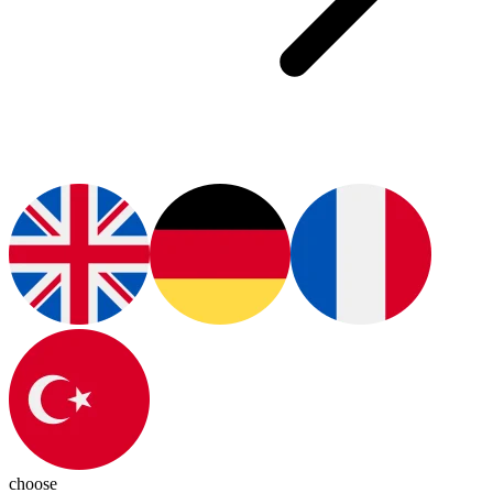
choose