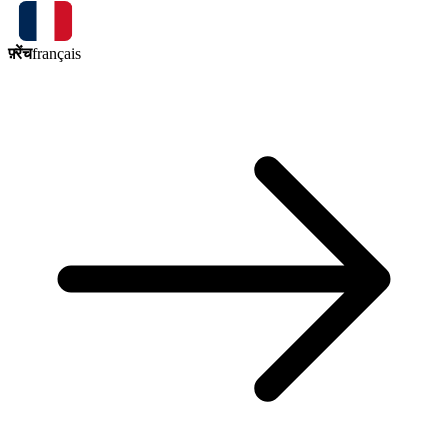
फ़्रेंच
français