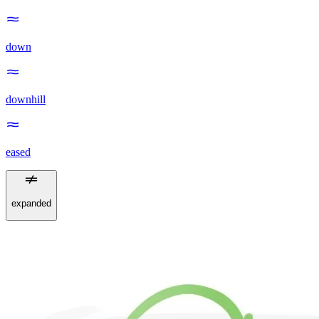
down
downhill
eased
expanded