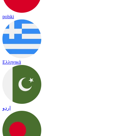
polski
Ελληνικά
اردو