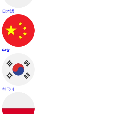
日本語
中文
한국어