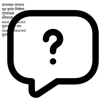
रूपात्मक संरचना
भूत कृदंत विशेषण
गुणवाचक
श्रेष्ठतम रूप
most contracted
तुलनात्मक रूप
more contracted
तुलनीय