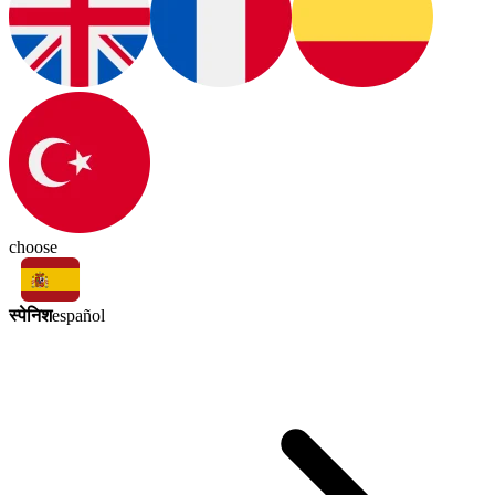
choose
स्पेनिश
español