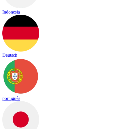
Indonesia
Deutsch
português