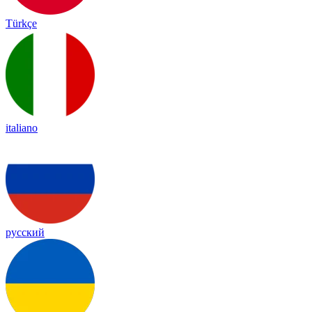
Türkçe
italiano
русский