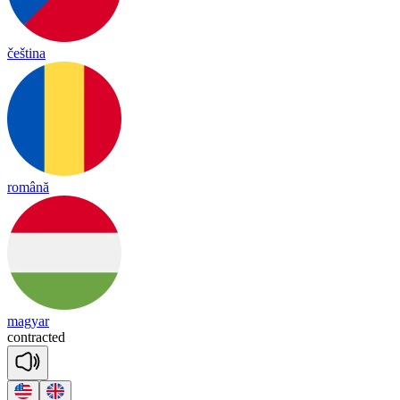
čeština
română
magyar
cont
rac
ted