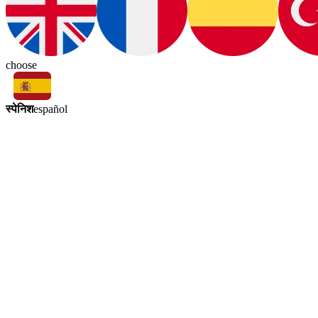
choose
स्पेनिश
español