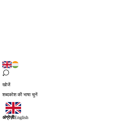
खोजें
शब्दकोश की भाषा चुनें
अंग्रेज़ी
English