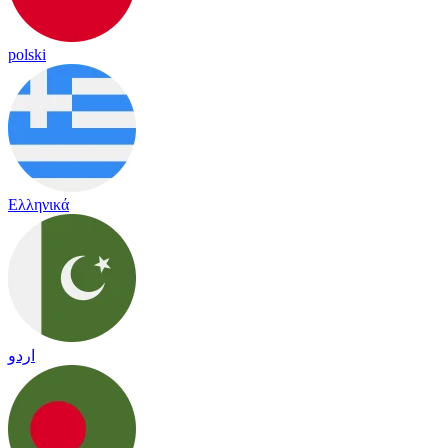
polski
Ελληνικά
اردو