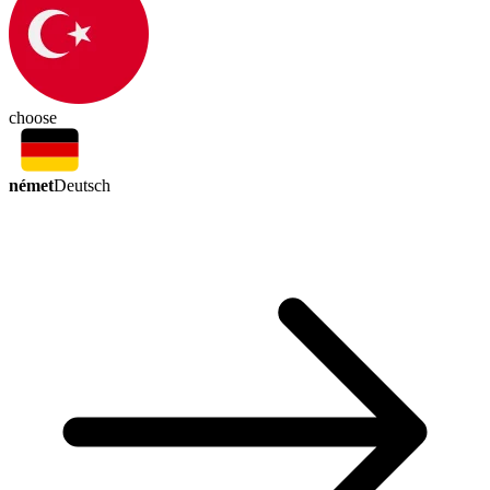
choose
német
Deutsch