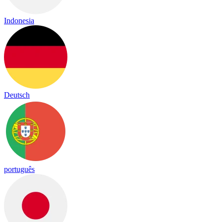
Indonesia
Deutsch
português