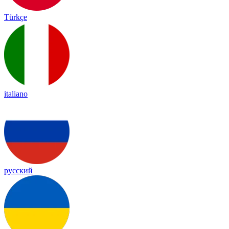
Türkçe
italiano
русский