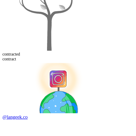
contract
ed
contract
@langeek.co