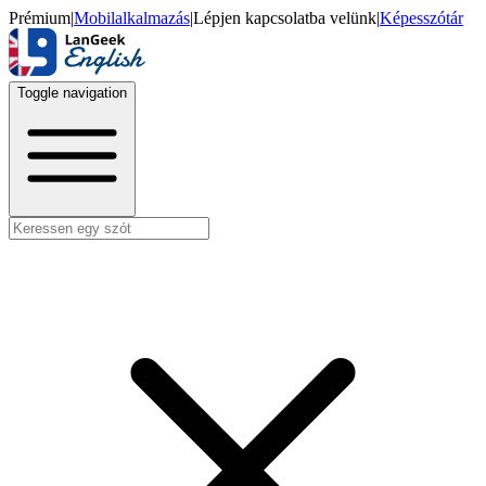
Prémium
|
Mobilalkalmazás
|
Lépjen kapcsolatba velünk
|
Képesszótár
Toggle navigation