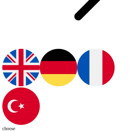
choose