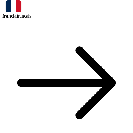
francia
français