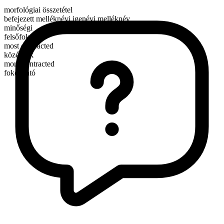
morfológiai összetétel
befejezett melléknévi igenévi melléknév
minőségi
felsőfok
most contracted
középfok
more contracted
fokozható