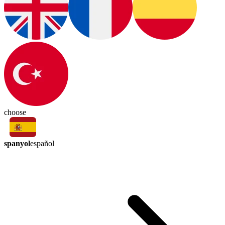
choose
spanyol
español