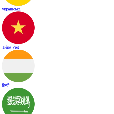
українська
Tiếng Việt
हिन्दी