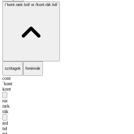
/ˈkɒnt.ræk.tɪd/
or /kont.rāk.tid/
szótagok
fonémák
cont
ˈkɒnt
kont
rac
ræk
rāk
ted
tɪd
tid