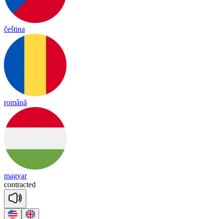
čeština
română
magyar
cont
rac
ted