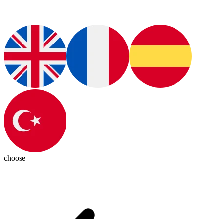
choose