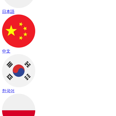
日本語
中文
한국어