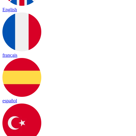
English
français
español