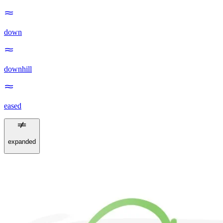
down
downhill
eased
expanded