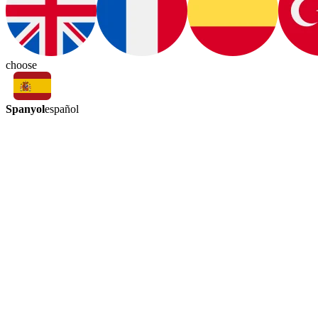
choose
Spanyol
español