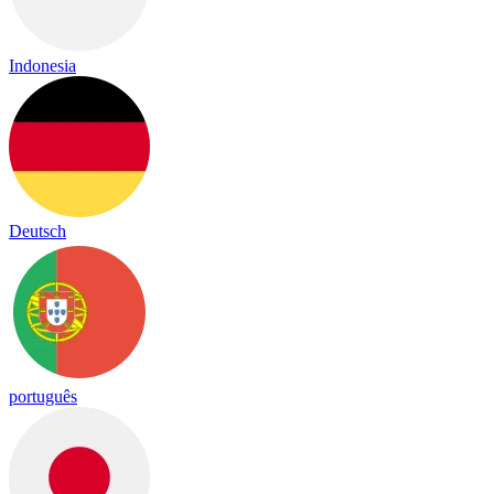
Indonesia
Deutsch
português