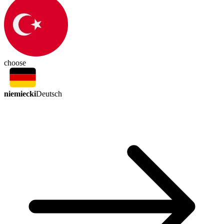
choose
niemiecki
Deutsch