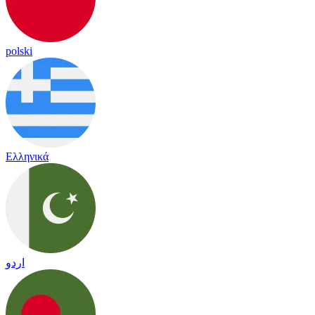
polski
Ελληνικά
اردو