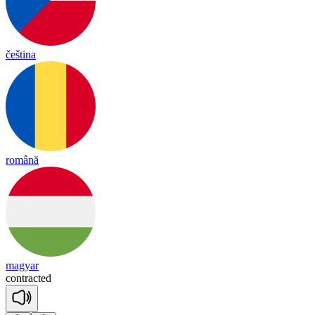
čeština
română
magyar
cont
rac
ted