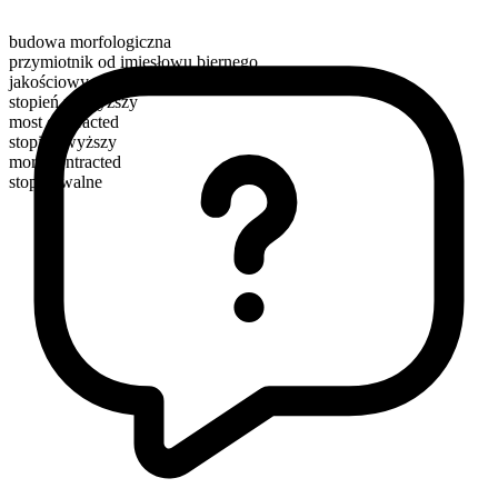
budowa morfologiczna
przymiotnik od imiesłowu biernego
jakościowy
stopień najwyższy
most contracted
stopień wyższy
more contracted
stopniowalne