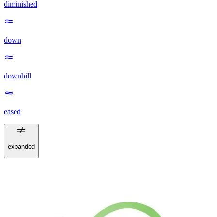
diminished
down
downhill
eased
expanded