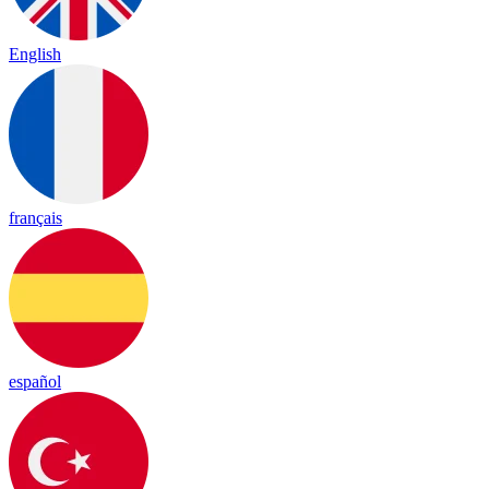
English
français
español