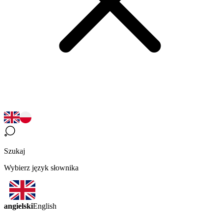
Szukaj
Wybierz język słownika
angielski
English