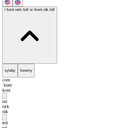
/ˈkɒnt.ræk.tɪd/
or /kont.rāk.tid/
sylaby
fonemy
cont
ˈkɒnt
kont
rac
ræk
rāk
ted
tɪd