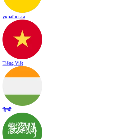
українська
Tiếng Việt
हिन्दी