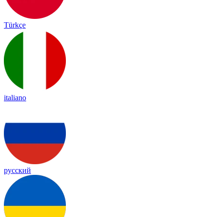
Türkçe
italiano
русский