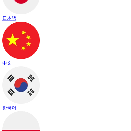
日本語
中文
한국어