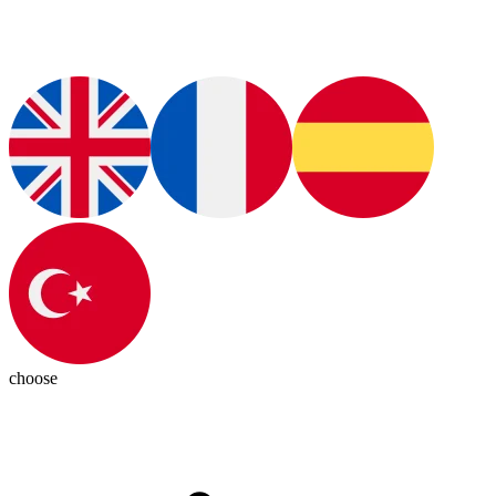
choose