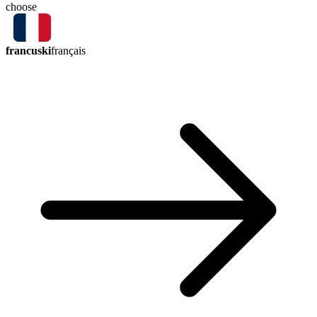
choose
francuski
français