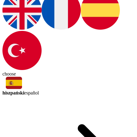
choose
hiszpański
español