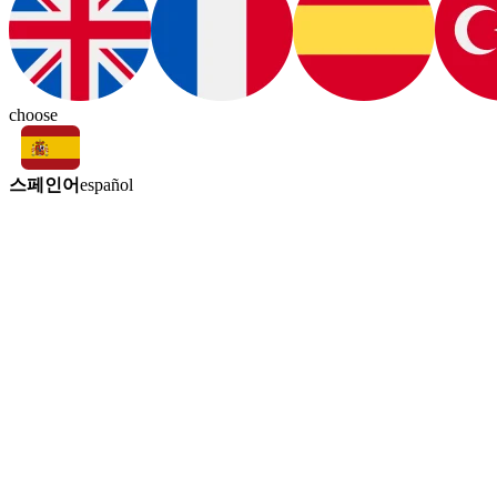
choose
스페인어
español