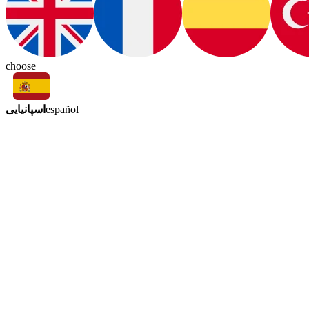
choose
اسپانیایی
español