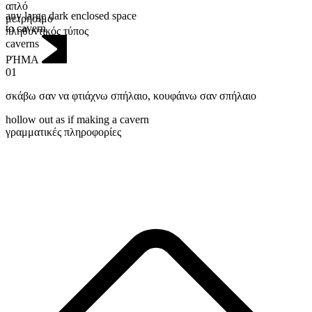
απλό
any large dark enclosed space
μετρήσιμο
to cavern
πληθυντικός τύπος
caverns
ΡΉΜΑ
01
σκάβω σαν να φτιάχνω σπήλαιο
,
κουφάινω σαν σπήλαιο
hollow out as if making a cavern
γραμματικές πληροφορίες