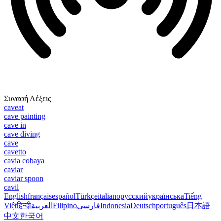
Συναφή Λέξεις
caveat
cave painting
cave in
cave diving
cave
cavetto
cavia cobaya
caviar
caviar spoon
cavil
English
français
español
Türkçe
italiano
русский
українська
Tiếng
Việt
हिन्दी
العربية
Filipino
فارسی
Indonesia
Deutsch
português
日本語
中文
한국어