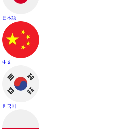
日本語
中文
한국어