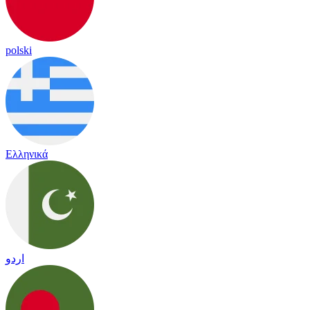
polski
Ελληνικά
اردو