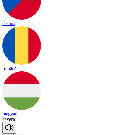
čeština
română
magyar
ca
vern