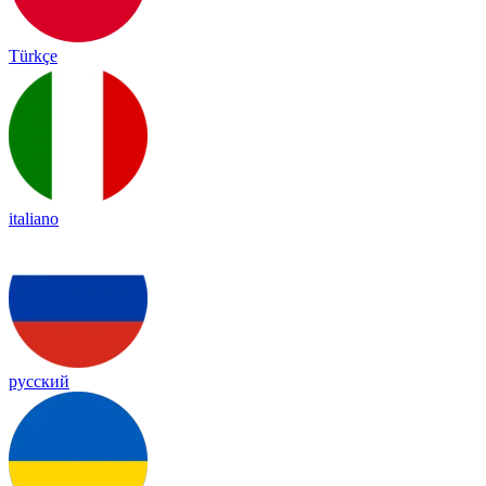
Türkçe
italiano
русский