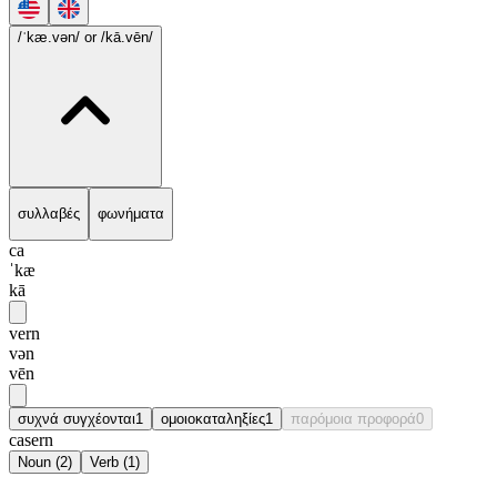
/ˈkæ.vən/
or /kā.vēn/
συλλαβές
φωνήματα
ca
ˈkæ
kā
vern
vən
vēn
συχνά συγχέονται
1
ομοιοκαταληξίες
1
παρόμοια προφορά
0
casern
Noun
(
2
)
Verb
(
1
)