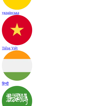
українська
Tiếng Việt
हिन्दी