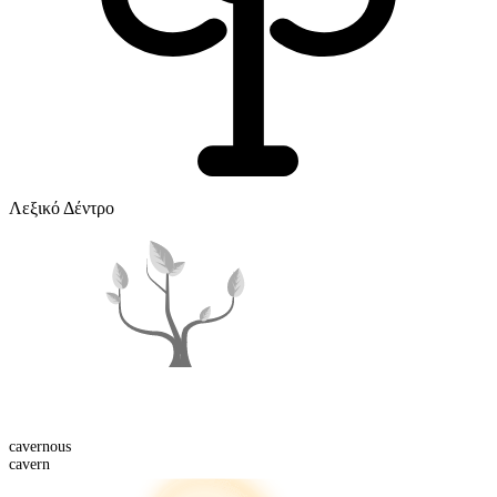
Λεξικό Δέντρο
cavern
ous
cavern