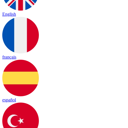
English
français
español