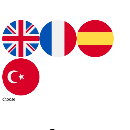
choose