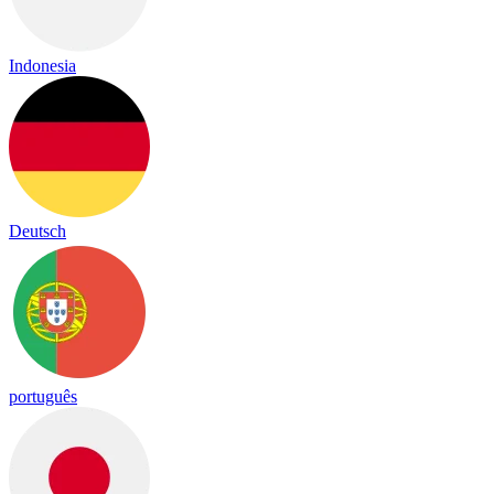
Indonesia
Deutsch
português