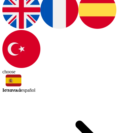
choose
Ισπανικά
español