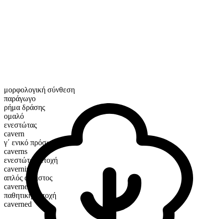
μορφολογική σύνθεση
παράγωγο
ρήμα δράσης
ομαλό
ενεστώτας
cavern
γ΄ ενικό πρόσωπο
caverns
ενεστώτα μετοχή
caverning
απλός αόριστος
caverned
παθητική μετοχή
caverned