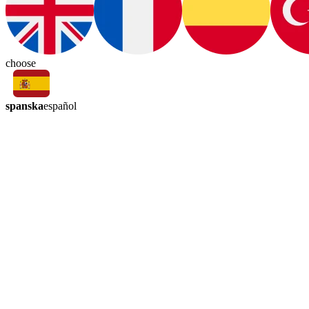
choose
spanska
español