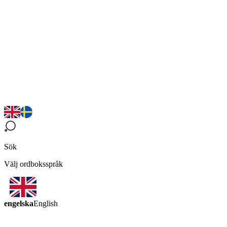
Sök
Välj ordboksspråk
engelska
English