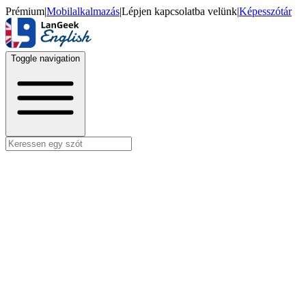
Prémium
|
Mobilalkalmazás
|
Lépjen kapcsolatba velünk
|
Képesszótár
Toggle navigation