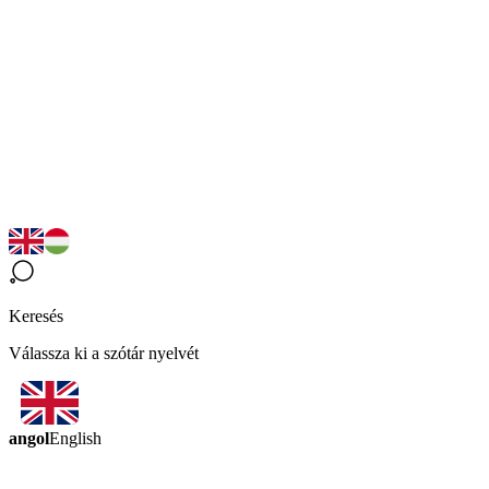
Keresés
Válassza ki a szótár nyelvét
angol
English