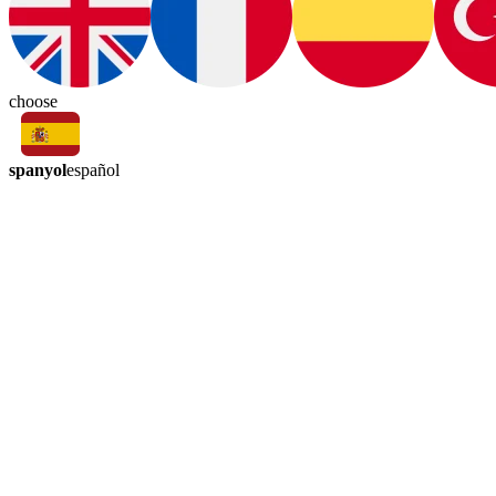
choose
spanyol
español