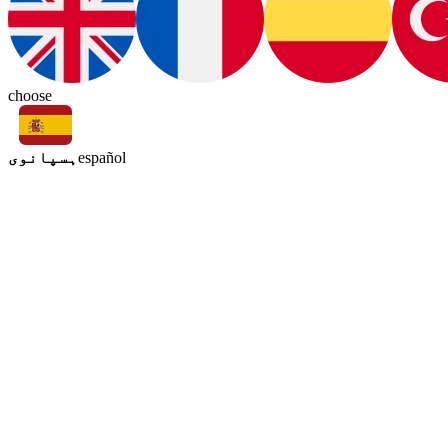
choose
ہسپانوی
español