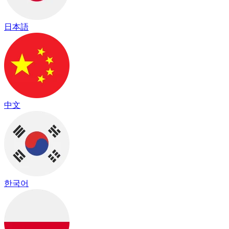
日本語
中文
한국어