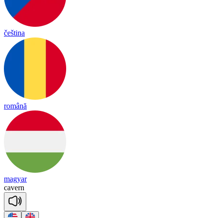
čeština
română
magyar
ca
vern