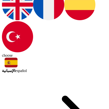
choose
الإسبانية
español