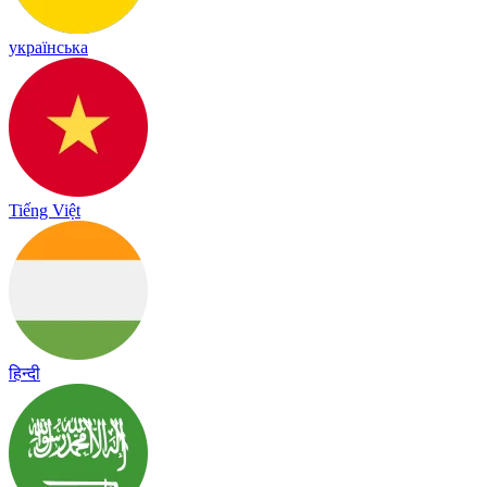
українська
Tiếng Việt
हिन्दी