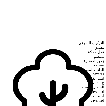
التركيب الصرفي
مشتق
فعل حركة
منتظم
زمن المضارع
cavern
الغائب المفرد
caverns
اسم الفاعل
caverning
الماضي البسيط
caverned
اسم المفعول
caverned