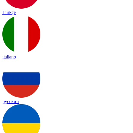
Türkçe
italiano
русский