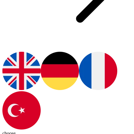
choose