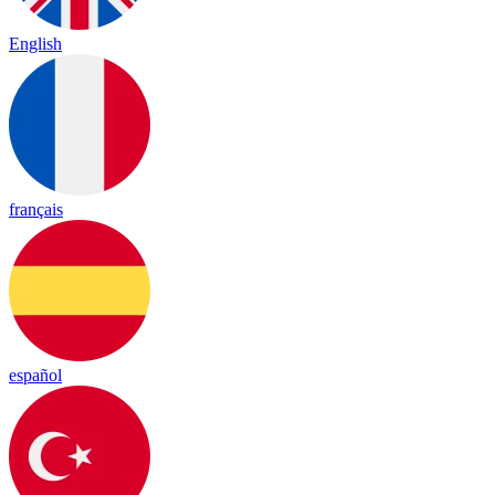
English
français
español