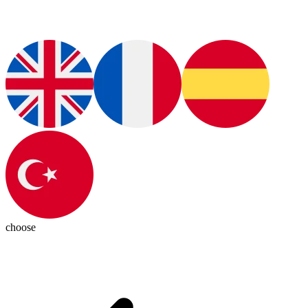
choose