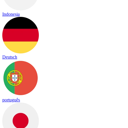
Indonesia
Deutsch
português