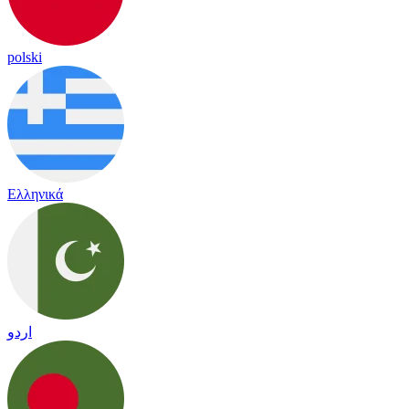
polski
Ελληνικά
اردو