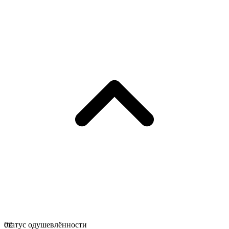
статус одушевлённости
02