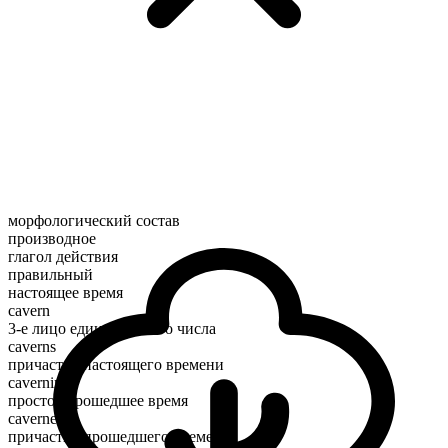
морфологический состав
производное
глагол действия
правильный
настоящее время
cavern
3-е лицо единственного числа
caverns
причастие настоящего времени
caverning
простое прошедшее время
caverned
причастие прошедшего времени