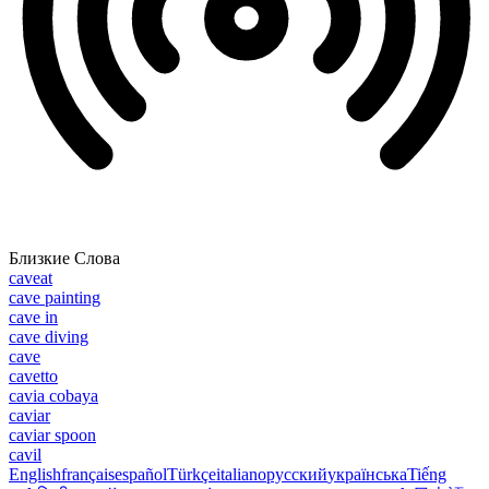
Близкие Слова
caveat
cave painting
cave in
cave diving
cave
cavetto
cavia cobaya
caviar
caviar spoon
cavil
English
français
español
Türkçe
italiano
русский
українська
Tiếng