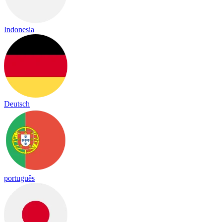
Indonesia
Deutsch
português