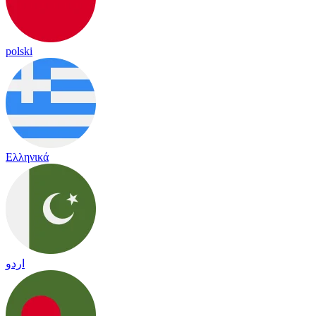
polski
Ελληνικά
اردو