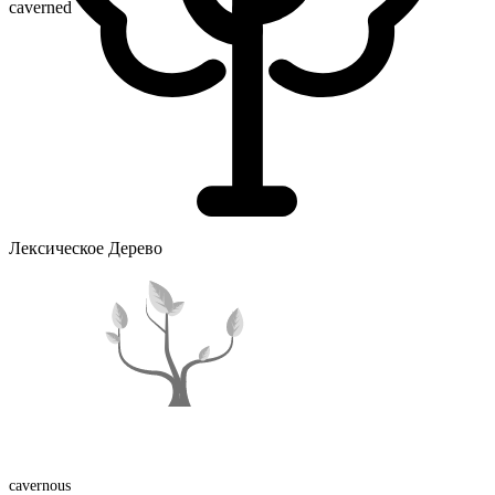
caverned
Лексическое Дерево
cavern
ous