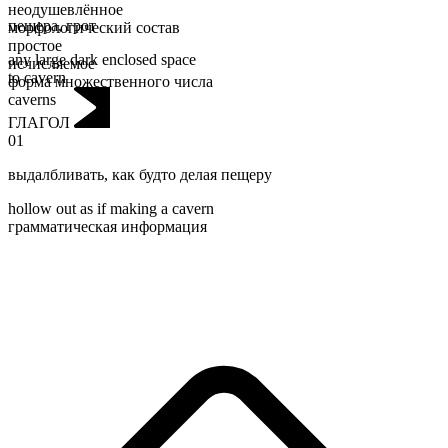
неодушевлённое
пещера
,
грот
морфологический состав
простое
any large dark enclosed space
исчисляемое
to cavern
форма множественного числа
caverns
ГЛАГОЛ
01
выдалбливать
,
как будто делая пещеру
hollow out as if making a cavern
грамматическая информация