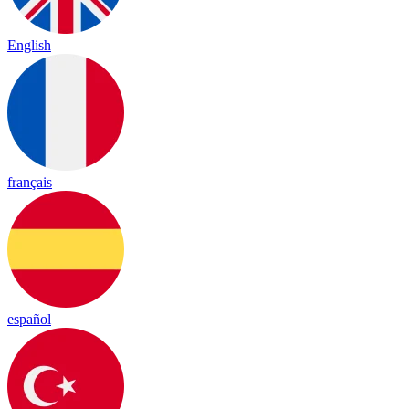
English
français
español