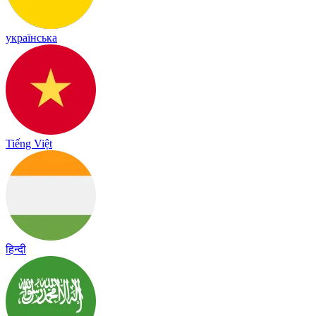
українська
Tiếng Việt
हिन्दी