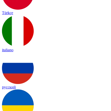
Türkçe
italiano
русский