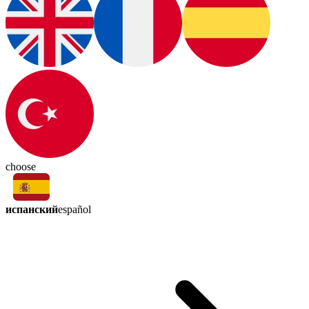
choose
испанский
español