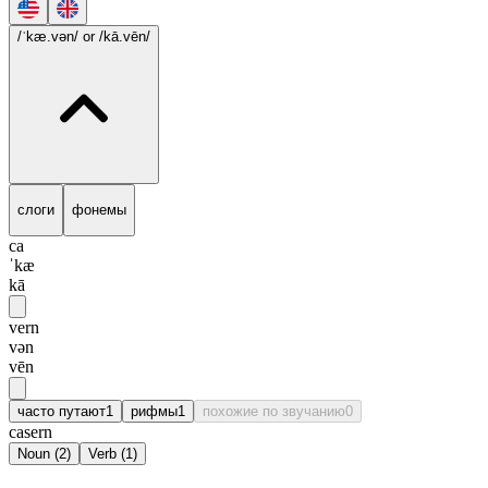
/ˈkæ.vən/
or /kā.vēn/
слоги
фонемы
ca
ˈkæ
kā
vern
vən
vēn
часто путают
1
рифмы
1
похожие по звучанию
0
casern
Noun
(
2
)
Verb
(
1
)