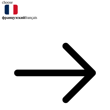
choose
французский
français