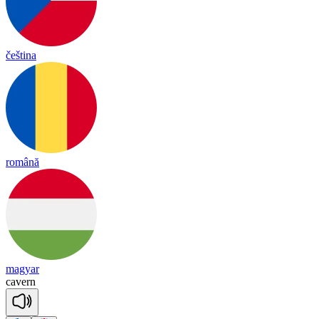
čeština
română
magyar
ca
vern