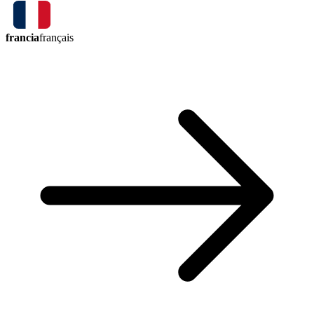
francia
français