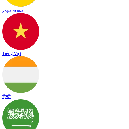
українська
Tiếng Việt
हिन्दी