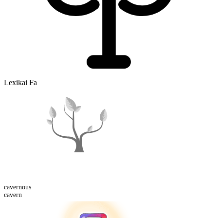
Lexikai Fa
cavern
ous
cavern