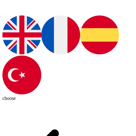
choose