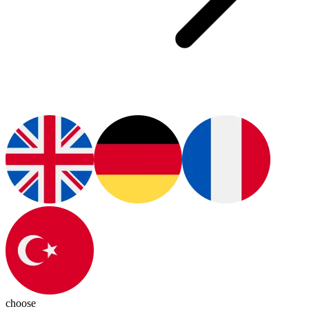
choose