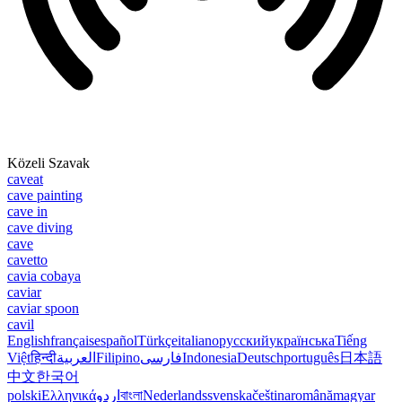
Közeli Szavak
caveat
cave painting
cave in
cave diving
cave
cavetto
cavia cobaya
caviar
caviar spoon
cavil
English
français
español
Türkçe
italiano
русский
українська
Tiếng
Việt
हिन्दी
العربية
Filipino
فارسی
Indonesia
Deutsch
português
日本語
中文
한국어
polski
Ελληνικά
اردو
বাংলা
Nederlands
svenska
čeština
română
magyar