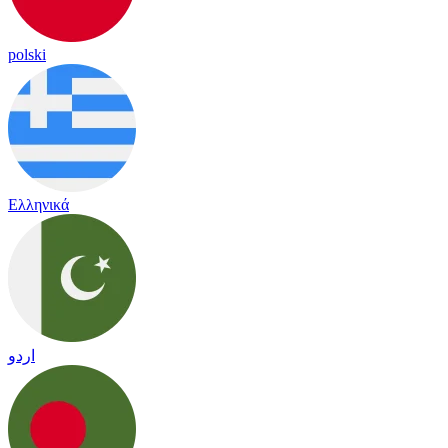
polski
Ελληνικά
اردو