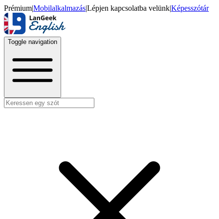
Prémium
|
Mobilalkalmazás
|
Lépjen kapcsolatba velünk
|
Képesszótár
Toggle navigation