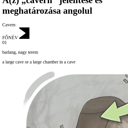
A(z) „cavern” jelentése és
meghatározása angolul
Cavern
FŐNÉV
01
barlang
,
nagy terem
a large cave or a large chamber in a cave