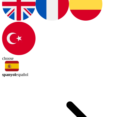
choose
spanyol
español