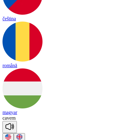
čeština
română
magyar
ca
vern