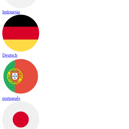
Indonesia
Deutsch
português