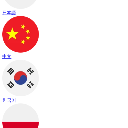
日本語
中文
한국어