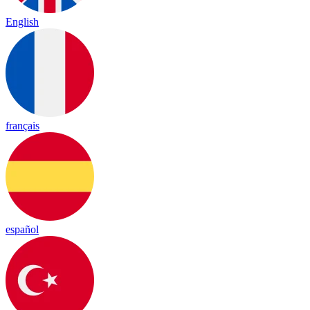
English
français
español