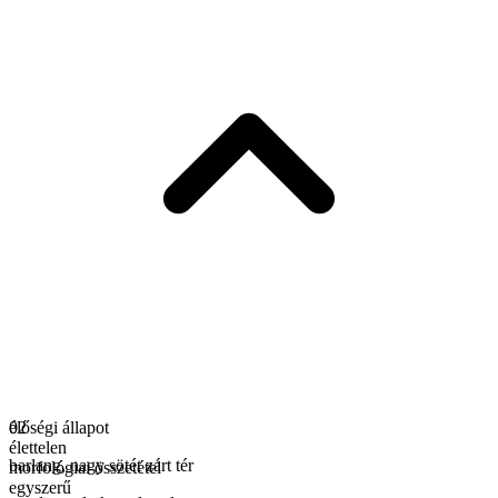
élőségi állapot
02
élettelen
barlang
,
nagy sötét zárt tér
morfológiai összetétel
egyszerű