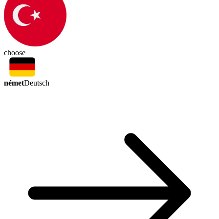
choose
német
Deutsch