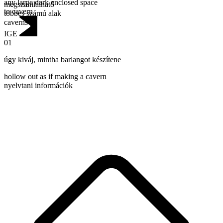
any large dark enclosed space
megszámlálható
to cavern
többes számú alak
caverns
IGE
01
úgy kiváj
,
mintha barlangot készítene
hollow out as if making a cavern
nyelvtani információk